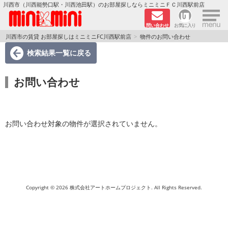
×
川西市（川西能勢口駅・川西池田駅）のお部屋探しならミニミニＦＣ川西駅前店
問い合わせ
お気に入り
TOPページ
川西市の賃貸 お部屋探しはミニミニFC川西駅前店
物件のお問い合わせ
検索結果一覧
に戻る
新築物件
お問い合わせ
ペットOKの物件
分譲賃貸
お問い合わせ対象の物件が選択されていません。
路線·駅から探す
地域から探す
地図から探す
Copyright © 2026 株式会社アートホームプロジェクト. All Rights Reserved.
LINEおともだち