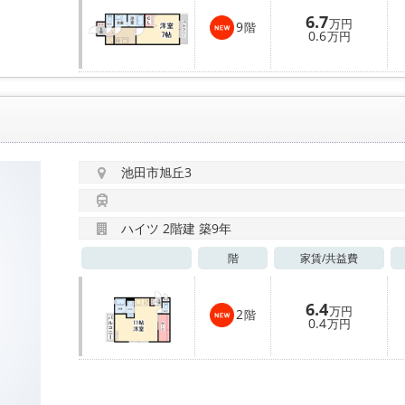
6.7
万円
9
階
0.6
万円
池田市旭丘3
ハイツ 2階建 築9年
階
家賃/
共益費
6.4
万円
2
階
0.4
万円