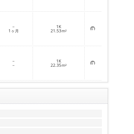
気
に
入
り
登
録
－
1K
お
1
21.53
ヶ月
m²
気
に
入
り
登
録
－
1K
お
－
22.35
m²
気
に
入
り
登
録