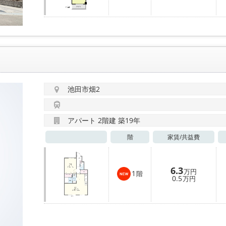
池田市畑2
アパート 2階建 築19年
階
家賃/
共益費
6.3
万円
1
階
0.5
万円