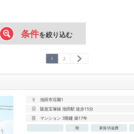
条件
を絞り込む
1
2
池田市荘園1
阪急宝塚線 池田駅 徒歩15分
マンション 3階建 築17年
階
家賃/
共益費