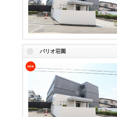
パリオ荘園