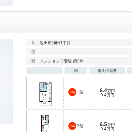
池田市神田1丁目
マンション 3階建 築9年
階
家賃/
共益費
6.4
万円
1
階
0.4
万円
6.5
万円
2
階
0.4
万円