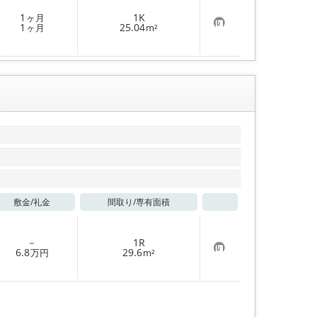
登
1
1K
ヶ月
録
お
1
25.04
ヶ月
m²
気
に
入
り
登
録
敷金/
礼金
間取り/
専有面積
お気に入り
－
1R
お
6.8
29.6
万円
m²
気
に
入
り
登
録