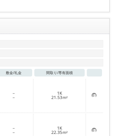
敷金/
礼金
間取り/
専有面積
お気に入り
－
1K
お
－
21.53
m²
気
に
入
り
登
録
－
1K
お
－
22.35
m²