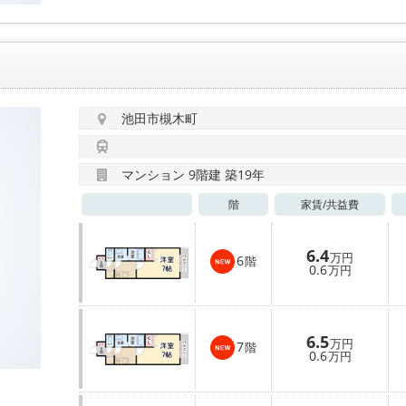
池田市槻木町
マンション 9階建 築19年
階
家賃/
共益費
6.4
万円
6
階
0.6
万円
6.5
万円
7
階
0.6
万円