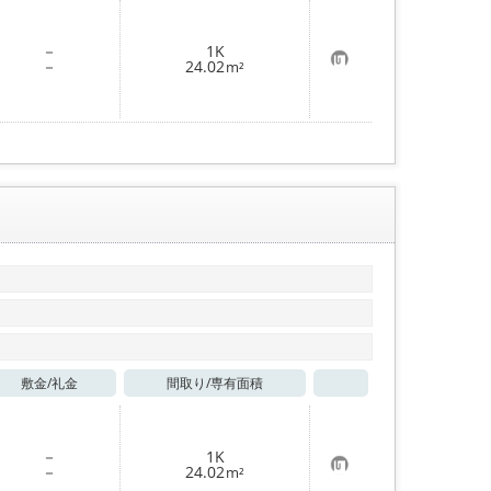
お気に入り
－
1K
お
－
24.02
m²
気
に
入
り
登
録
敷金/
礼金
間取り/
専有面積
お気に入り
－
1K
お
－
24.02
m²
気