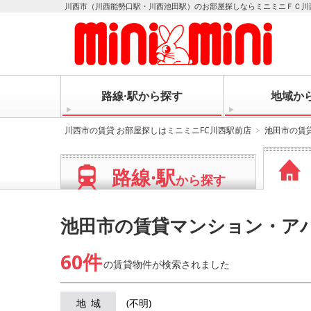
川西市（川西能勢口駅・川西池田駅）のお部屋探しならミニミニＦＣ川
路線·駅から探す
地域か
川西市の賃貸 お部屋探しはミニミニFC川西駅前店
池田市の賃
路線·駅
から探す
池田市の賃貸マンション・ア
60件
の賃貸物件が
検索されました
地域
(不明)