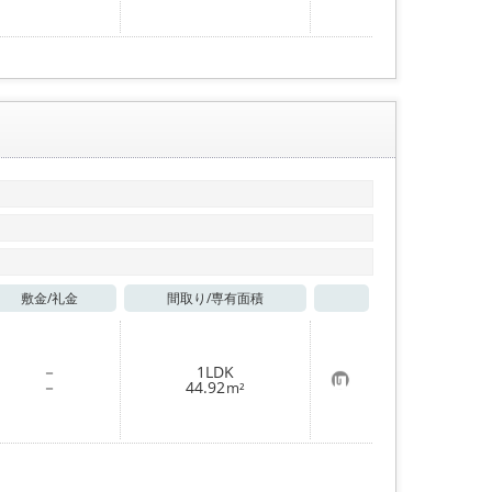
に
入
り
登
録
敷金/
礼金
間取り/
専有面積
お気に入り
－
1LDK
お
－
44.92
m²
気
に
入
り
登
録