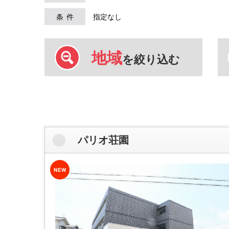
条件
指定なし
地域
を絞り込む
パリオ荘園