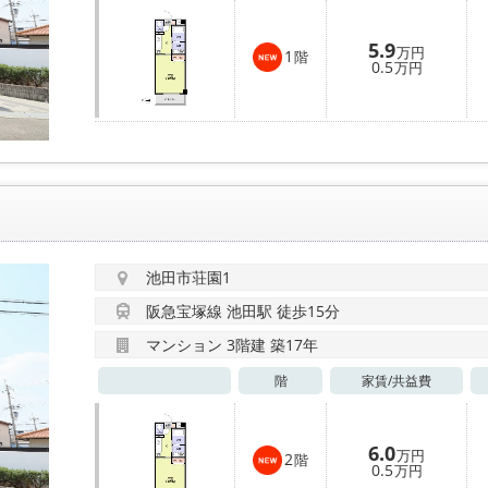
5.9
万円
1
階
0.5
万円
池田市荘園1
阪急宝塚線 池田駅 徒歩15分
マンション 3階建 築17年
階
家賃/
共益費
6.0
万円
2
階
0.5
万円