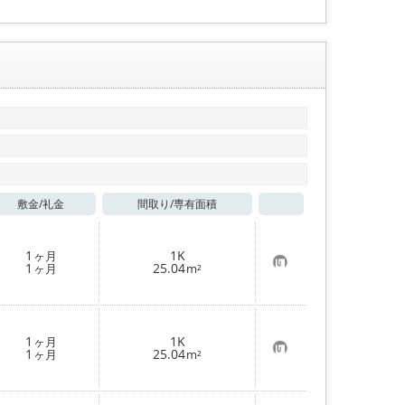
敷金/
礼金
間取り/
専有面積
お気に入り
1
1K
ヶ月
お
1
25.04
ヶ月
m²
気
に
入
り
登
1
1K
ヶ月
録
お
1
25.04
ヶ月
m²
気
に
入
り