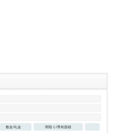
敷金/
礼金
間取り/
専有面積