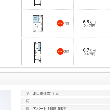
6.5
万円
2
階
0.4
万円
6.7
万円
3
階
0.4
万円
池田市住吉1丁目
アパート 3階建 築8年