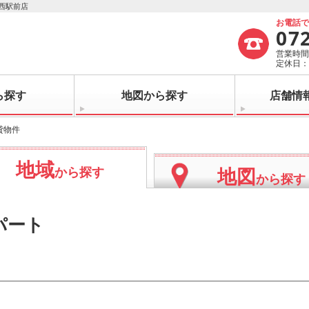
西駅前店
お電話
07
営業時間：
定休日
ら探す
地図から探す
店舗情
貸物件
地域
地図
から探す
から探す
パート