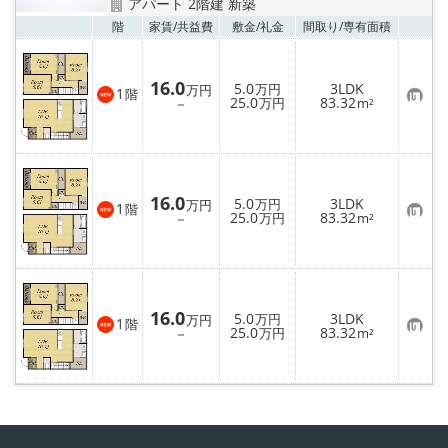
アパート 2階建 新築
お気
階
家賃/
共益費
敷金/
礼金
間取り/
専有面積
16.0
5.0
3LDK
万円
万円
1
階
お
25.0
83.32
－
万円
m²
気
に
入
り
登
録
16.0
5.0
3LDK
万円
万円
1
階
お
25.0
83.32
－
万円
m²
気
に
入
り
登
録
16.0
5.0
3LDK
万円
万円
1
階
お
25.0
83.32
－
万円
m²
気
に
入
り
登
録