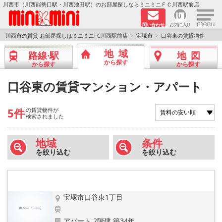
×
川西市（川西能勢口駅・川西池田駅）のお部屋探しならミニミニＦＣ川西駅前店
問い合わせ
お気に入り
TOPページ
川西市の賃貸 お部屋探しはミニミニFC川西駅前店
宝塚市
口谷東の賃貸物件
地域
路線·駅
地図
新築物件
から探す
から探す
から探す
ペットOKの物件
口谷東の賃貸マンション・アパート
分譲賃貸
5件
の賃貸物件が
検索されました
路線·駅から探す
地域
条件
を絞り込む
を絞り込む
地域から探す
地図から探す
宝塚市口谷東1丁目
LINEおともだち
アパート 2階建 築34年