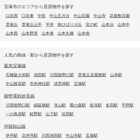
宝塚市のエリアから賃貸物件を探す
口谷西
口谷東
中筋
中山五月台
中山荘園
中山寺
花屋敷荘園
雲雀丘
雲雀丘山手
平井
南ひばりガ丘
宮の町
山本台
山本中
山本西
山本野里
山本東
山本丸橋
山本南
人気の路線・駅から賃貸物件を探す
阪急宝塚線
石橋阪大前駅
池田駅
川西能勢口駅
雲雀丘花屋敷駅
山本駅
中山観音駅
売布神社駅
清荒神駅
宝塚駅
能勢電鉄妙見線
川西能勢口駅
絹延橋駅
滝山駅
鶯の森駅
鼓滝駅
多田駅
平野駅
一の鳥居駅
畦野駅
山下駅
笹部駅
JR福知山線
伊丹駅
北伊丹駅
川西池田駅
中山寺駅
宝塚駅