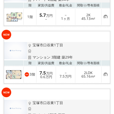
店舗情報·アクセス
お気
階
家賃/
共益費
敷金/
礼金
間取り/
専有面積
会社概要
5.7
－
2K
万円
1
階
お
1
45.13
－
ヶ月
m²
気
メールでお問い合わせ
に
入
り
登
録
宝塚市口谷東1丁目
マンション 3階建 築29年
お気
階
家賃/
共益費
敷金/
礼金
間取り/
専有面積
7.5
－
2LDK
万円
3
階
お
7.5
65.16
0.6
万円
m²
万円
気
に
入
り
登
録
宝塚市口谷東1丁目