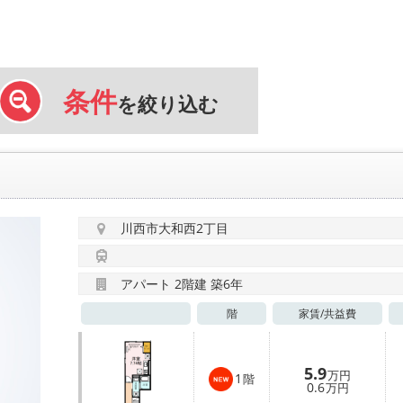
条件
を絞り込む
川西市大和西2丁目
アパート 2階建 築6年
階
家賃/
共益費
5.9
万円
1
階
0.6
万円