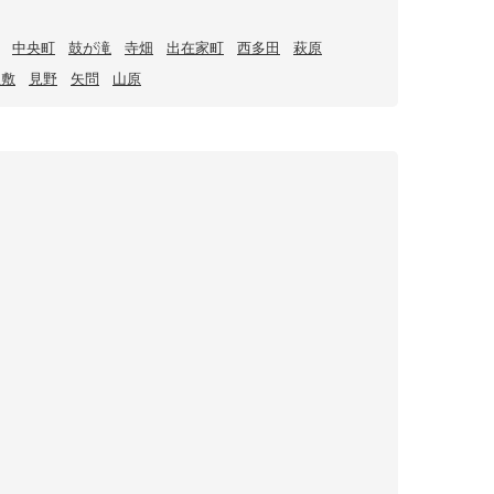
中央町
鼓が滝
寺畑
出在家町
西多田
萩原
屋敷
見野
矢問
山原