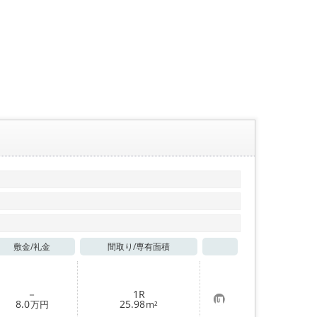
敷金/
礼金
間取り/
専有面積
お気に入り
－
1R
お
8.0
25.98
万円
m²
気