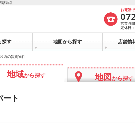
西駅前店
お電話
07
営業時間：
定休日
ら探す
地図から探す
店舗情
和西の賃貸物件
地域
地図
から探す
から探す
パート