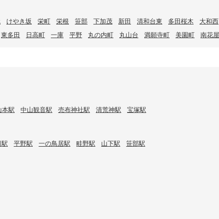
代
けやき坂
栄町
栄根
笹部
下加茂
新田
清和台東
多田桜木
大和西
東多田
日高町
一庫
平野
丸の内町
丸山台
満願寺町
美園町
南花
山本駅
中山観音駅
売布神社駅
清荒神駅
宝塚駅
田駅
平野駅
一の鳥居駅
畦野駅
山下駅
笹部駅