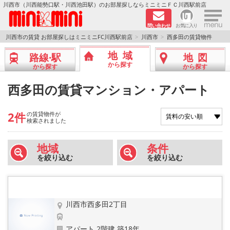
×
川西市（川西能勢口駅・川西池田駅）のお部屋探しならミニミニＦＣ川西駅前店
問い合わせ
お気に入り
TOPページ
川西市の賃貸 お部屋探しはミニミニFC川西駅前店
川西市
西多田の賃貸物件
地域
路線·駅
地図
新築物件
から探す
から探す
から探す
ペットOKの物件
西多田の賃貸マンション・アパート
分譲賃貸
2件
の賃貸物件が
検索されました
路線·駅から探す
地域
条件
を絞り込む
を絞り込む
地域から探す
地図から探す
川西市西多田2丁目
LINEおともだち
アパート 2階建 築18年