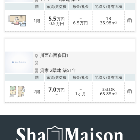
店舗情報·アクセス
お気
階
家賃/
共益費
敷金/
礼金
間取り/
専有面積
会社概要
5.5
－
1R
万円
1
階
お
6.5
35.98
0.5
万円
m²
万円
気
メールでお問い合わせ
に
入
り
登
録
川西市西多田1
貸家 2階建 築51年
お気
階
家賃/
共益費
敷金/
礼金
間取り/
専有面積
7.0
－
3SLDK
万円
2
階
お
1
65.88
－
ヶ月
m²
気
に
入
り
登
録