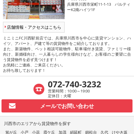
兵庫県川西市栄町11-1-13 パルティ
ーK2南ハイツ1F
店舗情報・アクセスはこちら
ミニミニFC川西駅前店では、兵庫県川西市を中心に賃貸マンション、ハ
イツ、アパート、戸建て等の賃貸物件をご紹介しております。
また、新築物件、ペット相談可能物件、駐車場付き賃貸、ファミリー様
向け、新婚様向け、一人暮らしの学生様向けなど、お客様のご要望に合
う賃貸物件を必ず見つけます！
お気軽にご連絡、ご来店ください。
お待ち致しております！
072-740-3232
営業時間：10:00～19:00
定休日：火曜
メールで
お問い合わせ
川西市のエリアから賃貸物件を探す
鴬が丘
小戸
小花
霞ケ丘
加茂
絹延町
錦松台
久代
けやき坂