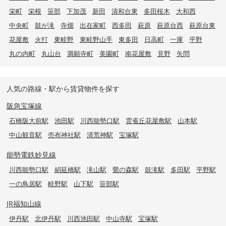
栄町
栄根
笹部
下加茂
新田
清和台東
多田桜木
大和西
中央町
鼓が滝
寺畑
出在家町
西多田
萩原
萩原台西
萩原台東
花屋敷
火打
東畦野
東畦野山手
東多田
日高町
一庫
平野
丸の内町
丸山台
満願寺町
美園町
南花屋敷
見野
矢問
人気の路線・駅から賃貸物件を探す
阪急宝塚線
石橋阪大前駅
池田駅
川西能勢口駅
雲雀丘花屋敷駅
山本駅
中山観音駅
売布神社駅
清荒神駅
宝塚駅
能勢電鉄妙見線
川西能勢口駅
絹延橋駅
滝山駅
鶯の森駅
鼓滝駅
多田駅
平野駅
一の鳥居駅
畦野駅
山下駅
笹部駅
JR福知山線
伊丹駅
北伊丹駅
川西池田駅
中山寺駅
宝塚駅