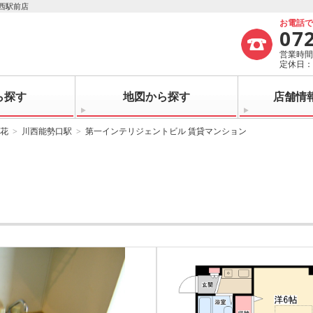
西駅前店
お電話
07
営業時間：
定休日
ら探す
地図から探す
店舗情
花
川西能勢口駅
第一インテリジェントビル 賃貸マンション