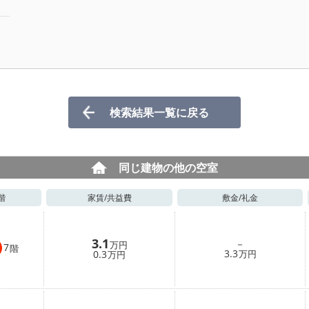
検索結果一覧に戻る
同じ建物の他の空室
階
家賃/
共益費
敷金/
礼金
3.1
－
万円
7
階
3.3
0.3
万円
万円