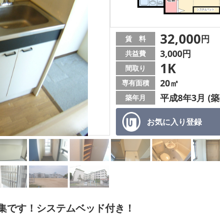
32,000
円
賃 料
3,000円
共益費
1K
間取り
20㎡
専有面積
平成8年3月 (築
築年月
お気に入り
登録
集です！システムベッド付き！