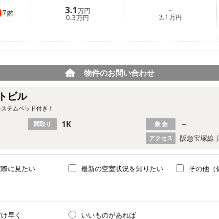
3.1
－
万円
7
階
3.1
0.3
万円
万円
物件のお問い合わせ
トビル
システムベッド付き！
1K
－
間取り
敷 金
阪急宝塚線 
アクセス
実際に見たい
最新の空室状況を知りたい
その他（
だけ早く
いいものがあれば