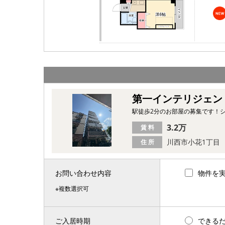
第一インテリジェン
駅徒歩2分のお部屋の募集です！
3.2万
賃 料
川西市小花1丁目
住 所
お問い合わせ内容
物件を
※複数選択可
ご入居時期
できる