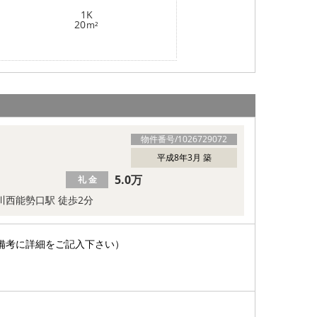
1K
20
m²
物件番号/
1026729072
平成8年3月 築
5.0万
礼 金
川西能勢口駅 徒歩2分
備考に詳細をご記入下さい）