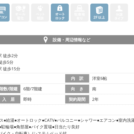
設備・周辺情報など
 徒歩2分
徒歩5分
 徒歩15分
内 訳
洋室6帖
階数/階建
6階/7階建
向 き
南
入 居
即時
契約期間
2年
ス
給湯
オートロック
CATV
バルコニー
シャワー
エアコン
室内洗
駐輪場
角部屋
バイク置場
日当たり良好
月（バイク・自転車）/システムベッド付