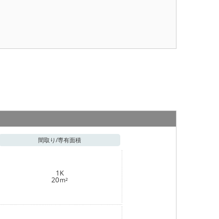
間取り/
専有面積
1K
20
m²