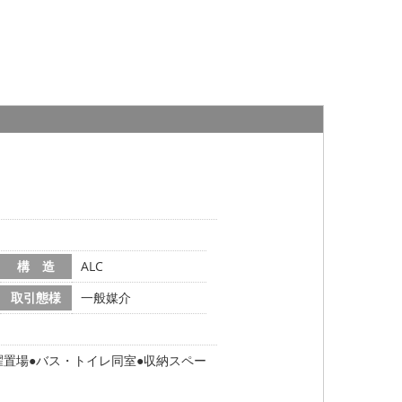
構 造
ALC
取引態様
一般媒介
濯置場
バス・トイレ同室
収納スペー