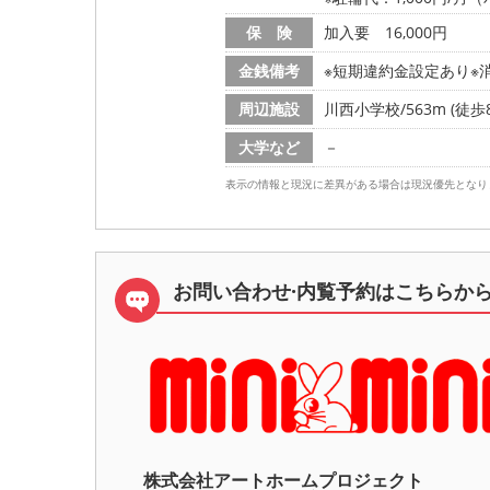
保 険
加入要 16,000円
金銭備考
※短期違約金設定あり※消毒
周辺施設
川西小学校/563m (徒歩
大学など
－
表示の情報と現況に差異がある場合は現況優先となり
お問い合わせ·内覧予約は
こちらか
株式会社アートホームプロジェク