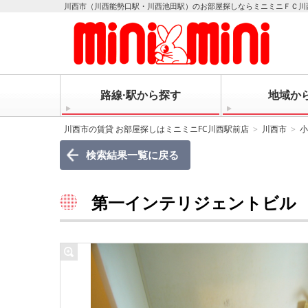
川西市（川西能勢口駅・川西池田駅）のお部屋探しならミニミニＦＣ川
路線·駅から探す
地域か
川西市の賃貸 お部屋探しはミニミニFC川西駅前店
川西市
小
検索結果一覧に戻る
第一インテリジェントビル