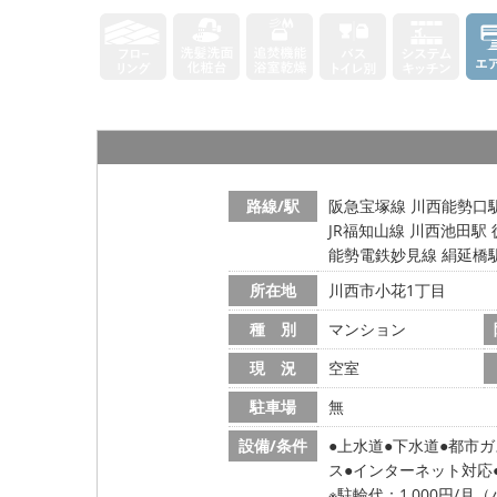
路線/駅
阪急宝塚線 川西能勢口駅
JR福知山線 川西池田駅 
能勢電鉄妙見線 絹延橋駅
所在地
川西市小花1丁目
種 別
マンション
現 況
空室
駐車場
無
設備/条件
上水道
下水道
都市ガ
ス
インターネット対応
※駐輪代：1,000円/