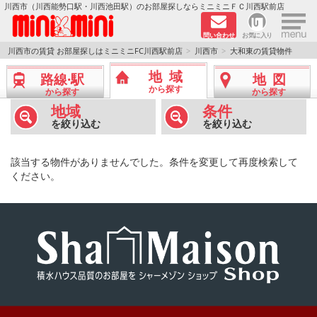
×
川西市（川西能勢口駅・川西池田駅）のお部屋探しならミニミニＦＣ川西駅前店
問い合わせ
お気に入り
TOPページ
川西市の賃貸 お部屋探しはミニミニFC川西駅前店
川西市
大和東の賃貸物件
地域
路線·駅
地図
新築物件
から探す
から探す
から探す
地域
条件
ペットOKの物件
を絞り込む
を絞り込む
分譲賃貸
該当する物件がありませんでした。条件を変更して再度検索して
ください。
路線·駅から探す
地域から探す
地図から探す
LINEおともだち