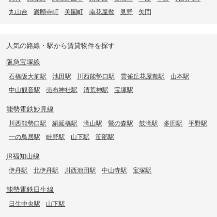
丸山台
満願寺町
美園町
南花屋敷
見野
矢問
人気の路線・駅から賃貸物件を探す
阪急宝塚線
石橋阪大前駅
池田駅
川西能勢口駅
雲雀丘花屋敷駅
山本駅
中山観音駅
売布神社駅
清荒神駅
宝塚駅
能勢電鉄妙見線
川西能勢口駅
絹延橋駅
滝山駅
鶯の森駅
鼓滝駅
多田駅
平野駅
一の鳥居駅
畦野駅
山下駅
笹部駅
JR福知山線
伊丹駅
北伊丹駅
川西池田駅
中山寺駅
宝塚駅
能勢電鉄日生線
日生中央駅
山下駅