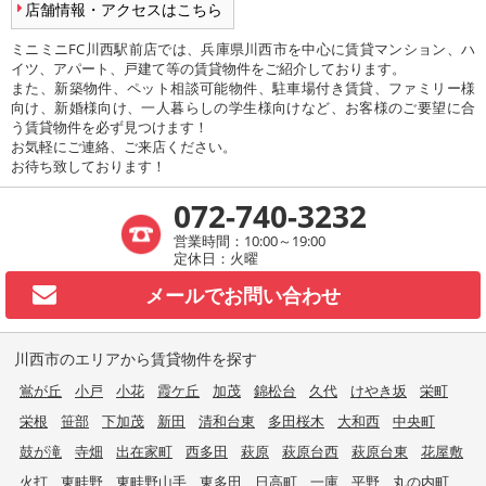
店舗情報・アクセスはこちら
ミニミニFC川西駅前店では、兵庫県川西市を中心に賃貸マンション、ハ
イツ、アパート、戸建て等の賃貸物件をご紹介しております。
また、新築物件、ペット相談可能物件、駐車場付き賃貸、ファミリー様
向け、新婚様向け、一人暮らしの学生様向けなど、お客様のご要望に合
う賃貸物件を必ず見つけます！
お気軽にご連絡、ご来店ください。
お待ち致しております！
072-740-3232
営業時間：10:00～19:00
定休日：火曜
メールで
お問い合わせ
川西市のエリアから賃貸物件を探す
鴬が丘
小戸
小花
霞ケ丘
加茂
錦松台
久代
けやき坂
栄町
栄根
笹部
下加茂
新田
清和台東
多田桜木
大和西
中央町
鼓が滝
寺畑
出在家町
西多田
萩原
萩原台西
萩原台東
花屋敷
火打
東畦野
東畦野山手
東多田
日高町
一庫
平野
丸の内町