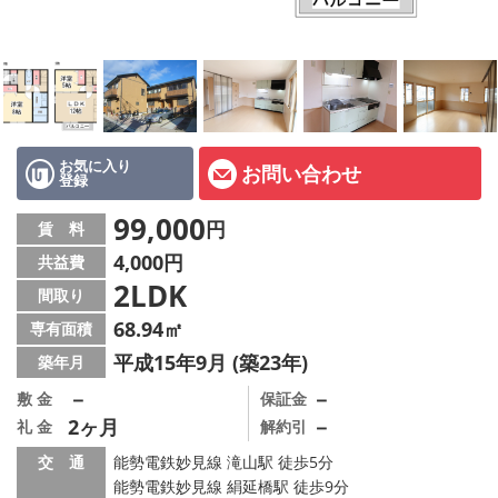
店舗情報·アクセス
会社概要
メールでお問い合わせ
お気に入り
お問い合わせ
登録
99,000
円
賃 料
4,000円
共益費
2LDK
間取り
68.94㎡
専有面積
平成15年9月 (築23年)
築年月
－
－
敷 金
保証金
2ヶ月
－
礼 金
解約引
交 通
能勢電鉄妙見線 滝山駅 徒歩5分
能勢電鉄妙見線 絹延橋駅 徒歩9分