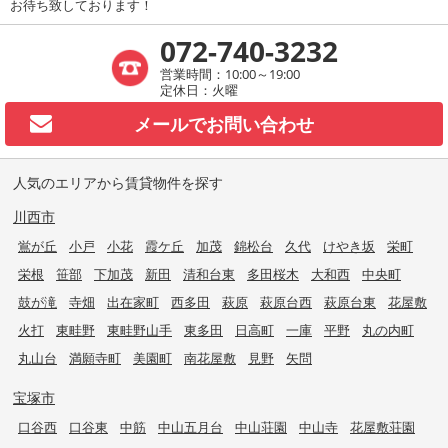
お待ち致しております！
072-740-3232
営業時間：10:00～19:00
定休日：火曜
メールで
お問い合わせ
人気のエリアから賃貸物件を探す
川西市
鴬が丘
小戸
小花
霞ケ丘
加茂
錦松台
久代
けやき坂
栄町
栄根
笹部
下加茂
新田
清和台東
多田桜木
大和西
中央町
鼓が滝
寺畑
出在家町
西多田
萩原
萩原台西
萩原台東
花屋敷
火打
東畦野
東畦野山手
東多田
日高町
一庫
平野
丸の内町
丸山台
満願寺町
美園町
南花屋敷
見野
矢問
宝塚市
口谷西
口谷東
中筋
中山五月台
中山荘園
中山寺
花屋敷荘園