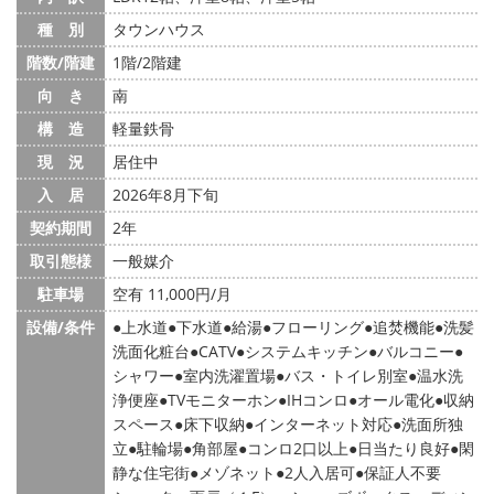
種 別
タウンハウス
階数/階建
1階/2階建
向 き
南
構 造
軽量鉄骨
現 況
居住中
入 居
2026年8月下旬
契約期間
2年
取引態様
一般媒介
駐車場
空有 11,000円/月
設備/条件
上水道
下水道
給湯
フローリング
追焚機能
洗髪
洗面化粧台
CATV
システムキッチン
バルコニー
シャワー
室内洗濯置場
バス・トイレ別室
温水洗
浄便座
TVモニターホン
IHコンロ
オール電化
収納
スペース
床下収納
インターネット対応
洗面所独
立
駐輪場
角部屋
コンロ2口以上
日当たり良好
閑
静な住宅街
メゾネット
2人入居可
保証人不要