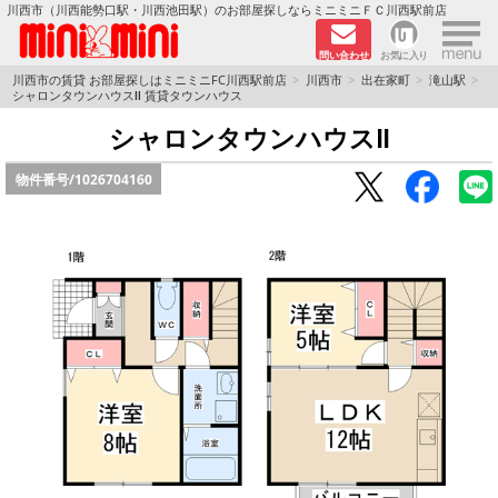
×
川西市（川西能勢口駅・川西池田駅）のお部屋探しならミニミニＦＣ川西駅前店
問い合わせ
お気に入り
TOPページ
川西市の賃貸 お部屋探しはミニミニFC川西駅前店
川西市
出在家町
滝山駅
シャロンタウンハウスⅡ 賃貸タウンハウス
新築物件
シャロンタウンハウスⅡ
物件番号/
1026704160
ペットOKの物件
分譲賃貸
路線·駅から探す
地域から探す
地図から探す
LINEおともだち