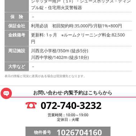
シャッター雨戸（１F）・シューズボックス・ディン
プル錠・住宅用火災警報器
保 険
－
保証会社
利用必須 初回契約時:35,000円/月額1%+800円
金銭備考
更新料: 1ヶ月
※ルームクリーニング料金:82,500
円
周辺施設
川西北小学校/350m (徒歩5分)
川西中学校/1402m (徒歩18分)
大学など
－
表示の情報と現況に差異がある場合は現況優先となります。
お問い合わせ·内覧予約は
こちらから
072-740-3232
営業時間：10:00～19:00
定休日：火曜
1026704160
物件番号