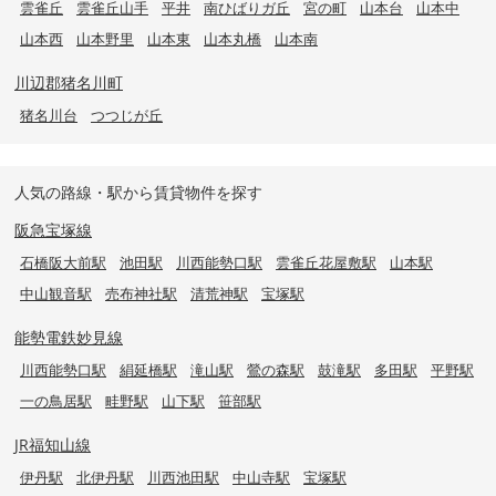
雲雀丘
雲雀丘山手
平井
南ひばりガ丘
宮の町
山本台
山本中
山本西
山本野里
山本東
山本丸橋
山本南
川辺郡猪名川町
猪名川台
つつじが丘
人気の路線・駅から賃貸物件を探す
阪急宝塚線
石橋阪大前駅
池田駅
川西能勢口駅
雲雀丘花屋敷駅
山本駅
中山観音駅
売布神社駅
清荒神駅
宝塚駅
能勢電鉄妙見線
川西能勢口駅
絹延橋駅
滝山駅
鶯の森駅
鼓滝駅
多田駅
平野駅
一の鳥居駅
畦野駅
山下駅
笹部駅
JR福知山線
伊丹駅
北伊丹駅
川西池田駅
中山寺駅
宝塚駅