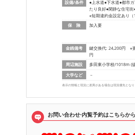
設備/条件
上水道
下水道
都市ガ
たり良好
閑静な住宅街
※短期違約金設定あり（1
保 険
加入要
金銭備考
鍵交換代: 24,200円
※
円
周辺施設
多田東小学校/1018m (
大学など
－
表示の情報と現況に差異がある場合は現況優先となり
お問い合わせ·内覧予約は
こちらか