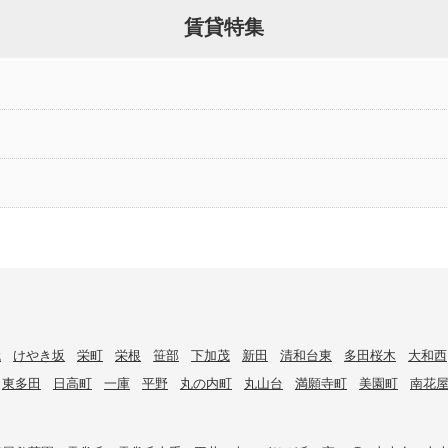
賃貸特集
代
けやき坂
栄町
栄根
笹部
下加茂
新田
清和台東
多田桜木
大和西
東多田
日高町
一庫
平野
丸の内町
丸山台
満願寺町
美園町
南花