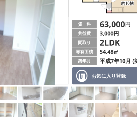
63,000
円
賃 料
3,000円
共益費
2LDK
間取り
54.48㎡
専有面積
平成7年10月 (
築年月
お気に入り
登録