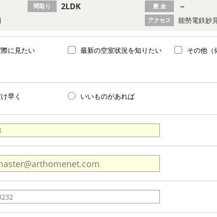
2LDK
－
間取り
敷 金
目
能勢電鉄妙見
アクセス
実際に見たい
最新の空室状況を知りたい
その他（
だけ早く
いいものがあれば