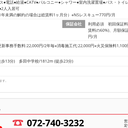
ス
電話
給湯
CATV
バルコニー
シャワー
室内洗濯置場
バス・トイ
2人入居可
年未満の解約の場合は総賃料1ヶ月分）※NSレスキュー770円/月
保証会社
利用必須 初回保証料
賃料の60%)、月額保証
円/月
更新事務手数料:22,000円/2年毎※消毒施工代:22,000円※火災保険料1,10
徒歩13分)
多田中学校/1812m (徒歩23分)
ます。
ら
072-740-3232
営
定