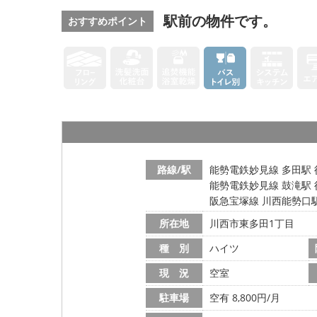
駅前の物件です。
おすすめポイント
路線/駅
能勢電鉄妙見線 多田駅 
能勢電鉄妙見線 鼓滝駅 
阪急宝塚線 川西能勢口駅
所在地
川西市東多田1丁目
種 別
ハイツ
現 況
空室
駐車場
空有 8,800円/月