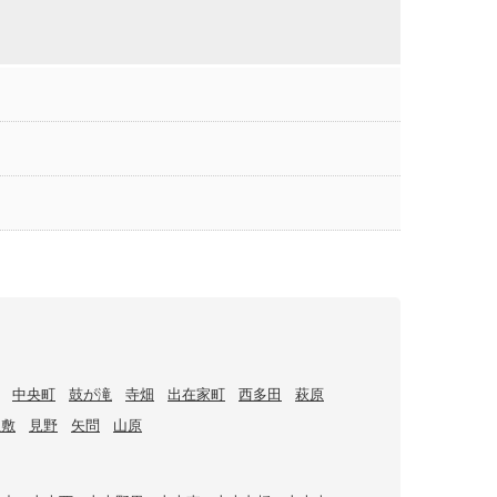
中央町
鼓が滝
寺畑
出在家町
西多田
萩原
屋敷
見野
矢問
山原