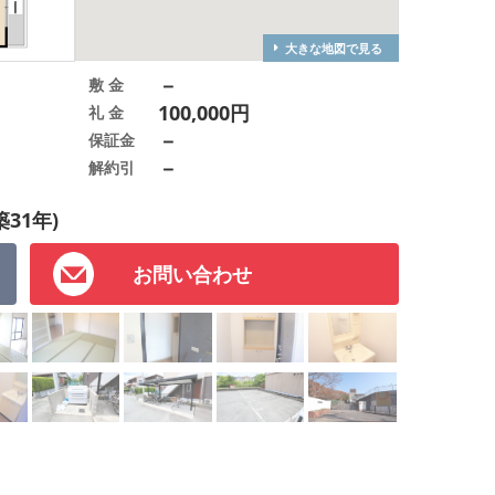
大きな地図で見る
－
敷 金
100,000円
礼 金
－
保証金
－
解約引
築31年)
お問い合わせ