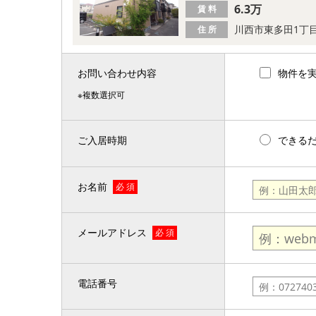
6.3万
賃 料
川西市東多田1丁
住 所
お問い合わせ内容
物件を
※複数選択可
ご入居時期
できる
お名前
必 須
メールアドレス
必 須
電話番号