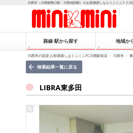
川西市（川西能勢口駅・川西池田駅）のお部屋探しならミニミニＦＣ川
路線·駅から探す
地域か
川西市の賃貸 お部屋探しはミニミニFC川西駅前店
川西市
東
検索結果一覧に戻る
LIBRA東多田