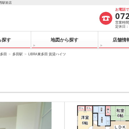
西駅前店
お電話
07
営業時間：
定休日
ら探す
地図から探す
店舗情
多田
多田駅
LIBRA東多田 賃貸ハイツ