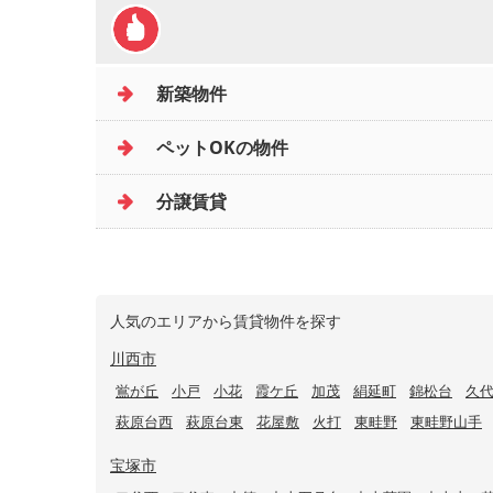
新築物件
ペットOKの物件
分譲賃貸
人気のエリアから賃貸物件を探す
川西市
鴬が丘
小戸
小花
霞ケ丘
加茂
絹延町
錦松台
久
萩原台西
萩原台東
花屋敷
火打
東畦野
東畦野山手
宝塚市