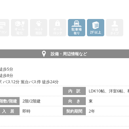
設備・周辺情報など
徒歩5分
徒歩8分
 バス12分 鴬台バス停 徒歩24分
内 訳
LDK10帖、洋室6帖、
階数/階建
2階/2階建
向 き
東
入 居
即時
契約期間
2年