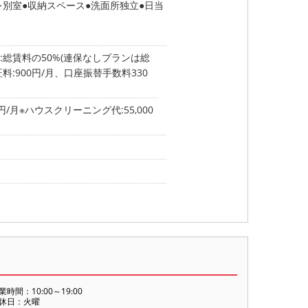
レ別室
収納スペース
洗面所独立
日当
:総賃料の50%(連保なしプランは総
料:900円/月、口座振替手数料330
0円/月※ハウスクリーニング代:55,000
業時間：10:00～19:00
休日：火曜