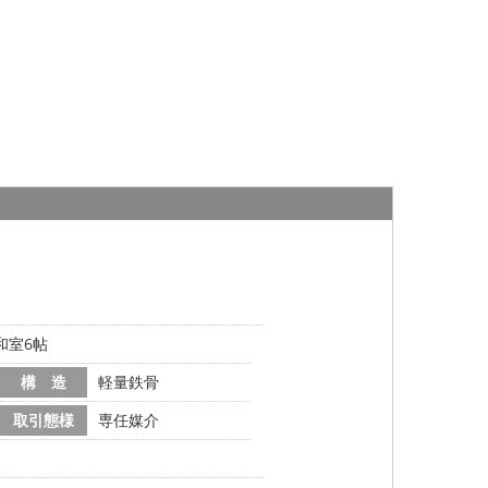
和室6帖
構 造
軽量鉄骨
取引態様
専任媒介