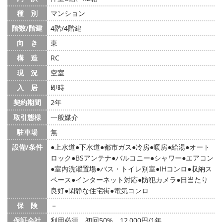
種 別
マンション
階数/階建
4階/4階建
向 き
東
構 造
RC
現 況
空室
入 居
即時
契約期間
2年
取引態様
一般媒介
駐車場
無
設備/条件
上水道
下水道
都市ガス
冷房
暖房
給湯
オート
ロック
BSアンテナ
バルコニー
シャワー
エアコン
室内洗濯置場
バス・トイレ別室
IHコンロ
収納ス
ペース
インターネット対応
防犯カメラ
日当たり
良好
閑静な住宅街
電気コンロ
保 険
－
保証会社
利用必須 初回50%、12,000円/1年