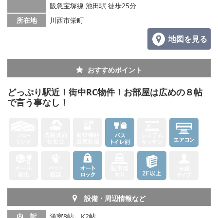
阪急宝塚線 池田駅 徒歩25分
所在地
川西市栄町
地図を見る
おすすめポイント
どっぷり駅近！街中RC物件！お部屋は広めの８帖
で言う事なし！
設備・周辺情報など
内 訳
洋室8帖、K2帖