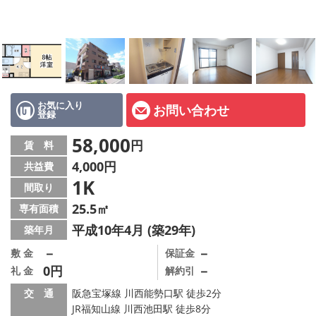
店舗情報·アクセス
会社概要
メールでお問い合わせ
お気に入り
お問い合わせ
登録
58,000
円
賃 料
4,000円
共益費
1K
間取り
25.5㎡
専有面積
平成10年4月 (築29年)
築年月
－
－
敷 金
保証金
0円
－
礼 金
解約引
交 通
阪急宝塚線 川西能勢口駅 徒歩2分
JR福知山線 川西池田駅 徒歩8分