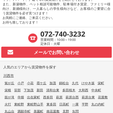
また、新築物件、ペット相談可能物件、駐車場付き賃貸、ファミリー様
向け、新婚様向け、一人暮らしの学生様向けなど、お客様のご要望に合
う賃貸物件を必ず見つけます！
お気軽にご連絡、ご来店ください。
お待ち致しております！
072-740-3232
営業時間：10:00～19:00
定休日：火曜
メールで
お問い合わせ
人気のエリアから賃貸物件を探す
川西市
鴬が丘
小戸
小花
霞ケ丘
加茂
錦松台
久代
けやき坂
栄町
栄根
笹部
下加茂
新田
清和台東
多田桜木
大和西
中央町
鼓が滝
寺畑
出在家町
西多田
萩原
萩原台西
萩原台東
花屋敷
火打
東畦野
東畦野山手
東多田
日高町
一庫
平野
丸の内町
丸山台
満願寺町
美園町
南花屋敷
見野
矢問