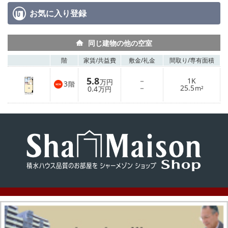
お気に入り
登録
同じ建物の他の空室
階
家賃/
共益費
敷金/
礼金
間取り/
専有面積
5.8
－
1K
万円
3
階
－
25.5
0.4
m²
万円