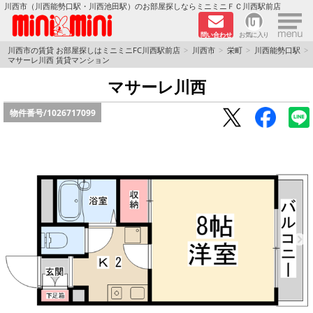
×
川西市（川西能勢口駅・川西池田駅）のお部屋探しならミニミニＦＣ川西駅前店
問い合わせ
お気に入り
TOPページ
川西市の賃貸 お部屋探しはミニミニFC川西駅前店
川西市
栄町
川西能勢口駅
マサーレ川西 賃貸マンション
新築物件
マサーレ川西
物件番号/
1026717099
ペットOKの物件
分譲賃貸
路線·駅から探す
地域から探す
地図から探す
LINEおともだち