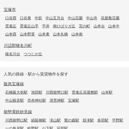
宝塚市
口谷西
口谷東
中筋
中山五月台
中山荘園
中山寺
花屋敷荘園
雲雀丘
雲雀丘山手
平井
南ひばりガ丘
宮の町
山本台
山本中
山本西
山本野里
山本東
山本丸橋
山本南
川辺郡猪名川町
猪名川台
つつじが丘
人気の路線・駅から賃貸物件を探す
阪急宝塚線
石橋阪大前駅
池田駅
川西能勢口駅
雲雀丘花屋敷駅
山本駅
中山観音駅
売布神社駅
清荒神駅
宝塚駅
能勢電鉄妙見線
川西能勢口駅
絹延橋駅
滝山駅
鶯の森駅
鼓滝駅
多田駅
平野駅
一の鳥居駅
畦野駅
山下駅
笹部駅