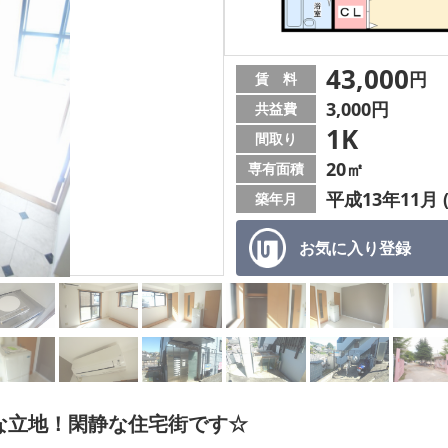
43,000
円
賃 料
3,000円
共益費
1K
間取り
20㎡
専有面積
平成13年11月 
築年月
お気に入り
登録
な立地！閑静な住宅街です☆