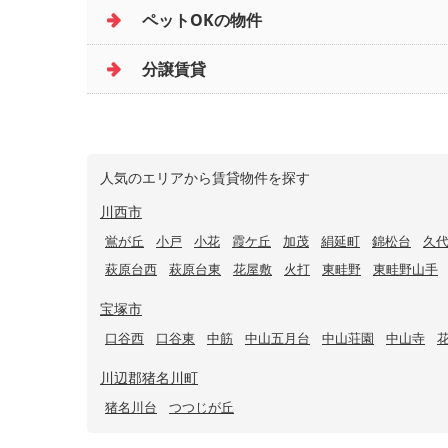
ペットOKの物件
分譲賃貸
人気のエリアから賃貸物件を探す
川西市
鴬が丘
小戸
小花
霞ケ丘
加茂
絹延町
錦松台
久
萩原台西
萩原台東
花屋敷
火打
東畦野
東畦野山手
宝塚市
口谷西
口谷東
中筋
中山五月台
中山荘園
中山寺
川辺郡猪名川町
猪名川台
つつじが丘