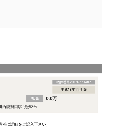
物件番号/
1026723482
平成13年11月 築
0.0万
礼 金
川西能勢口駅 徒歩8分
備考に詳細をご記入下さい）