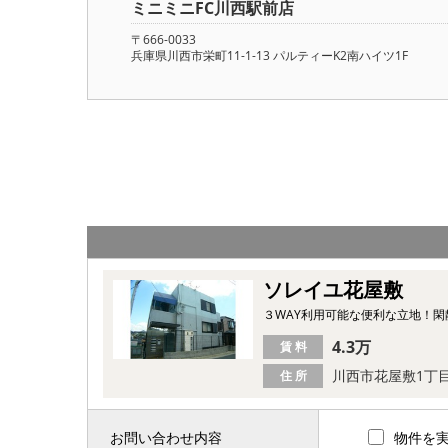
ミニミニFC川西駅前店
〒666-0033
兵庫県川西市栄町11-1-13 パルティーK2南ハイツ1F
ソレイユ花屋敷
３WAY利用可能な便利な立地！
4.3万
賃 料
川西市花屋敷1丁
住 所
お問い合わせ内容
物件を