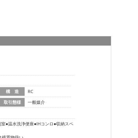
構 造
RC
取引態様
一般媒介
別室
温水洗浄便座
IHコンロ
収納スペ
は残置物扱い