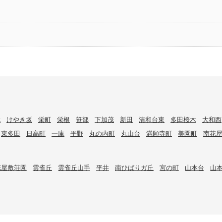
代
けやき坂
栄町
栄根
笹部
下加茂
新田
清和台東
多田桜木
大和西
東多田
日高町
一庫
平野
丸の内町
丸山台
満願寺町
美園町
南花
花屋敷荘園
雲雀丘
雲雀丘山手
平井
南ひばりガ丘
宮の町
山本台
山