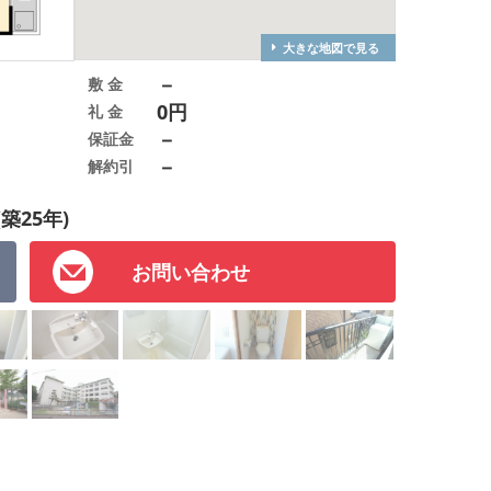
大きな地図で見る
－
敷 金
0円
礼 金
－
保証金
－
解約引
(築25年)
お問い合わせ