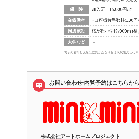
保 険
加入要 15,000円/2年
金銭備考
※口座振替手数料:330円
周辺施設
桜が丘小学校/909m (徒
大学など
－
表示の情報と現況に差異がある場合は現況優先となり
お問い合わせ·内覧予約は
こちらか
株式会社アートホームプロジェク