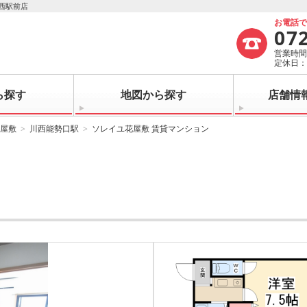
西駅前店
お電話
07
営業時間：
定休日
ら探す
地図から探す
店舗情
屋敷
川西能勢口駅
ソレイユ花屋敷 賃貸マンション