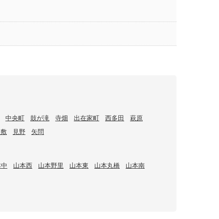
中央町
鼓が滝
寺畑
出在家町
西多田
萩原
屋敷
見野
矢問
本中
山本西
山本野里
山本東
山本丸橋
山本南