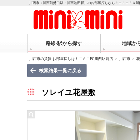
川西市（川西能勢口駅・川西池田駅）のお部屋探しならミニミニＦＣ川
路線·駅から探す
地域か
川西市の賃貸 お部屋探しはミニミニFC川西駅前店
川西市
花
検索結果一覧に戻る
ソレイユ花屋敷