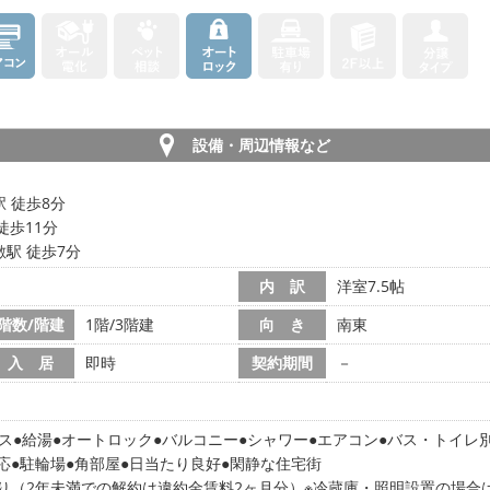
設備・周辺情報など
 徒歩8分
徒歩11分
駅 徒歩7分
内 訳
洋室7.5帖
階数/階建
1階/3階建
向 き
南東
入 居
即時
契約期間
－
ス
給湯
オートロック
バルコニー
シャワー
エアコン
バス・トイレ
応
駐輪場
角部屋
日当たり良好
閑静な住宅街
り（2年未満での解約は違約金賃料2ヶ月分）※冷蔵庫・照明設置の場合