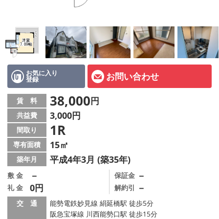
店舗情報·アクセス
会社概要
メールでお問い合わせ
お気に入り
お問い合わせ
登録
38,000
円
賃 料
3,000円
共益費
1R
間取り
15㎡
専有面積
平成4年3月 (築35年)
築年月
－
－
敷 金
保証金
0円
－
礼 金
解約引
交 通
能勢電鉄妙見線 絹延橋駅 徒歩5分
阪急宝塚線 川西能勢口駅 徒歩15分