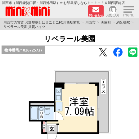
×
川西市（川西能勢口駅・川西池田駅）のお部屋探しならミニミニＦＣ川西駅前店
問い合わせ
お気に入り
TOPページ
川西市の賃貸 お部屋探しはミニミニFC川西駅前店
川西市
美園町
絹延橋駅
リベラール美園 賃貸ハイツ
新築物件
リベラール美園
物件番号/
1026725737
ペットOKの物件
分譲賃貸
路線·駅から探す
地域から探す
地図から探す
LINEおともだち