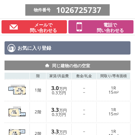
1026725737
物件番号
メールで
電話で
問い合わせる
問い合わせる
お気に入り
登録
同じ建物の他の空室
階
家賃/
共益費
敷金/
礼金
間取り/
専有面積
3.0
－
1R
万円
1
階
－
15
0.3
m²
万円
3.3
－
1R
万円
2
階
－
15
0.3
m²
万円
3.3
－
1R
万円
2
階