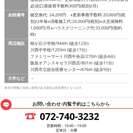
必須(口座振替手数料300円(税別)/月)
金銭備考
鍵交換代: 24,200円
※更新事務手数料:20,000円(税
別)/2年毎※消毒施工代:20,000円(税別)※火災保険料
1,000円/月※ハウスクリーニング代:33,000円(契約
時)
周辺施設
桜が丘小学校/944m (徒歩12分)
川西中学校/1293m (徒歩17分)
ファミリーマート川西中央店/270m (徒歩4分)
阪急オアシスキセラ川西店/801m (徒歩11分)
川西市立総合医療センター/676m (徒歩9分)
大学など
－
表示の情報と現況に差異がある場合は現況優先となります。
お問い合わせ·内覧予約は
こちらから
072-740-3232
営業時間：10:00～19:00
定休日：火曜