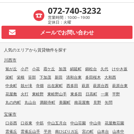
072-740-3232
営業時間：10:00～19:00
定休日：火曜
メールで
お問い合わせ
人気のエリアから賃貸物件を探す
川西市
鴬が丘
小戸
小花
霞ケ丘
加茂
絹延町
錦松台
久代
けやき坂
栄町
栄根
笹部
下加茂
新田
清和台東
多田桜木
大和西
中央町
鼓が滝
寺畑
出在家町
西多田
萩原
萩原台西
萩原台東
花屋敷
火打
東畦野
東畦野山手
東多田
日高町
一庫
平野
丸の内町
丸山台
満願寺町
美園町
南花屋敷
見野
矢問
宝塚市
口谷西
口谷東
中筋
中山五月台
中山荘園
中山寺
花屋敷荘園
雲雀丘
雲雀丘山手
平井
南ひばりガ丘
宮の町
山本台
山本中