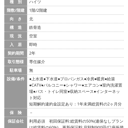
種 別
ハイツ
階数/階建
1階/2階建
向 き
北
構 造
鉄骨造
現 況
空室
入 居
即時
契約期間
2年
取引態様
専任媒介
駐車場
無
設備/条件
上水道
下水道
プロパンガス
冷房
暖房
給湯
CATV
バルコニー
シャワー
エアコン
室内洗濯置
場
バス・トイレ同室
収納スペース
インターネッ
ト対応
短期解約違約金設定あり：1年未満総賃料の2ヶ月分
保 険
－
保証会社
利用必須 初回保証料:総賃料の50%(連保なしプラン
は総賃料の60%)、更新保証料:月額制900円/口座振替