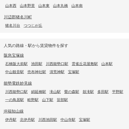
山本西
山本野里
山本東
山本丸橋
山本南
川辺郡猪名川町
猪名川台
つつじが丘
人気の路線・駅から賃貸物件を探す
阪急宝塚線
石橋阪大前駅
池田駅
川西能勢口駅
雲雀丘花屋敷駅
山本駅
中山観音駅
売布神社駅
清荒神駅
宝塚駅
能勢電鉄妙見線
川西能勢口駅
絹延橋駅
滝山駅
鶯の森駅
鼓滝駅
多田駅
平野駅
一の鳥居駅
畦野駅
山下駅
笹部駅
JR福知山線
伊丹駅
北伊丹駅
川西池田駅
中山寺駅
宝塚駅