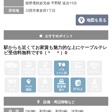
能勢電鉄妙見線 平野駅 徒歩15分
所在地
川西市東多田1丁目
地図を見る
おすすめポイント
駅からも近くてお家賃も魅力的な上にケーブルテレ
ビ受信料無料です0（＾ ＾）0
設備・周辺情報など
内 訳
DK8帖、和室6帖、和室6帖、洋室6帖