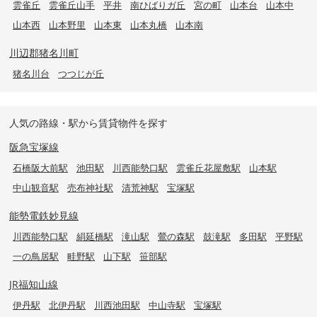
雲雀丘
雲雀丘山手
平井
南ひばりガ丘
宮の町
山本台
山本中
山本西
山本野里
山本東
山本丸橋
山本南
川辺郡猪名川町
猪名川台
つつじが丘
人気の路線・駅から賃貸物件を探す
阪急宝塚線
石橋阪大前駅
池田駅
川西能勢口駅
雲雀丘花屋敷駅
山本駅
中山観音駅
売布神社駅
清荒神駅
宝塚駅
能勢電鉄妙見線
川西能勢口駅
絹延橋駅
滝山駅
鶯の森駅
鼓滝駅
多田駅
平野駅
一の鳥居駅
畦野駅
山下駅
笹部駅
JR福知山線
伊丹駅
北伊丹駅
川西池田駅
中山寺駅
宝塚駅