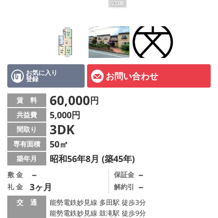
店舗情報·アクセス
会社概要
メールでお問い合わせ
お気に入り
お問い合わせ
登録
60,000
円
賃 料
5,000円
共益費
3DK
間取り
50㎡
専有面積
昭和56年8月 (築45年)
築年月
－
－
敷 金
保証金
3ヶ月
－
礼 金
解約引
交 通
能勢電鉄妙見線 多田駅 徒歩3分
能勢電鉄妙見線 鼓滝駅 徒歩9分