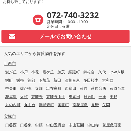
お待ち致しております！
072-740-3232
営業時間：10:00～19:00
定休日：火曜
メールで
お問い合わせ
人気のエリアから賃貸物件を探す
川西市
鴬が丘
小戸
小花
霞ケ丘
加茂
絹延町
錦松台
久代
けやき坂
栄町
栄根
笹部
下加茂
新田
清和台東
多田桜木
大和西
中央町
鼓が滝
寺畑
出在家町
西多田
萩原
萩原台西
萩原台東
花屋敷
火打
東畦野
東畦野山手
東多田
日高町
一庫
平野
丸の内町
丸山台
満願寺町
美園町
南花屋敷
見野
矢問
宝塚市
口谷西
口谷東
中筋
中山五月台
中山荘園
中山寺
花屋敷荘園