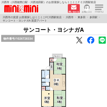
×
川西市（川西能勢口駅・川西池田駅）のお部屋探しならミニミニＦＣ川西駅前店
問い合わせ
お気に入り
TOPページ
川西市の賃貸 お部屋探しはミニミニFC川西駅前店
川西市
東多田
多田駅
サンコート・ヨシナガA 賃貸アパート
新築物件
サンコート・ヨシナガA
物件番号/
1026728334
ペットOKの物件
分譲賃貸
路線·駅から探す
地域から探す
地図から探す
LINEおともだち