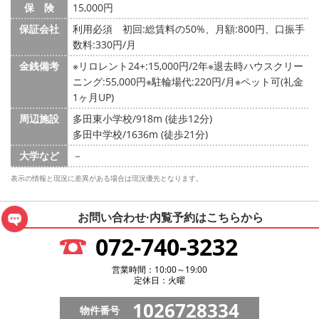
保 険
15,000円
保証会社
利用必須 初回:総賃料の50%、月額:800円、口振手
数料:330円/月
金銭備考
※リロレント24+:15,000円/2年※退去時ハウスクリー
ニング:55,000円※駐輪場代:220円/月※ペット可(礼金
1ヶ月UP)
周辺施設
多田東小学校/918m (徒歩12分)
多田中学校/1636m (徒歩21分)
大学など
－
表示の情報と現況に差異がある場合は現況優先となります。
お問い合わせ·内覧予約は
こちらから
072-740-3232
営業時間：10:00～19:00
定休日：火曜
1026728334
物件番号