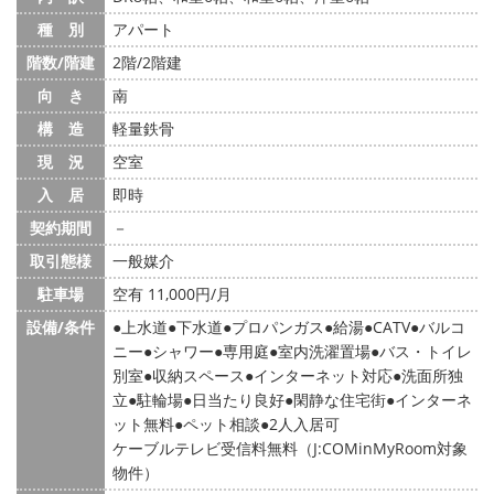
種 別
アパート
階数/階建
2階/2階建
向 き
南
構 造
軽量鉄骨
現 況
空室
入 居
即時
契約期間
－
取引態様
一般媒介
駐車場
空有 11,000円/月
設備/条件
上水道
下水道
プロパンガス
給湯
CATV
バルコ
ニー
シャワー
専用庭
室内洗濯置場
バス・トイレ
別室
収納スペース
インターネット対応
洗面所独
立
駐輪場
日当たり良好
閑静な住宅街
インターネ
ット無料
ペット相談
2人入居可
ケーブルテレビ受信料無料（J:COMinMyRoom対象
物件）