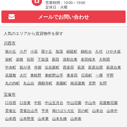
営業時間：10:00～19:00
定休日：火曜
メールで
お問い合わせ
人気のエリアから賃貸物件を探す
川西市
鴬が丘
小戸
小花
霞ケ丘
加茂
絹延町
錦松台
久代
けやき坂
栄町
栄根
笹部
下加茂
新田
清和台東
多田桜木
大和西
中央町
鼓が滝
寺畑
出在家町
西多田
萩原
萩原台西
萩原台東
花屋敷
火打
東畦野
東畦野山手
東多田
日高町
一庫
平野
丸の内町
丸山台
満願寺町
美園町
南花屋敷
見野
矢問
宝塚市
口谷西
口谷東
中筋
中山五月台
中山荘園
中山寺
花屋敷荘園
雲雀丘
雲雀丘山手
平井
南ひばりガ丘
宮の町
山本台
山本中
山本西
山本野里
山本東
山本丸橋
山本南