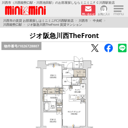
×
川西市（川西能勢口駅・川西池田駅）のお部屋探しならミニミニＦＣ川西駅前店
問い合わせ
お気に入り
TOPページ
川西市の賃貸 お部屋探しはミニミニFC川西駅前店
川西市
中央町
川西能勢口駅
ジオ阪急川西TheFront 賃貸マンション
新築物件
ジオ阪急川西TheFront
物件番号/
1026728807
ペットOKの物件
分譲賃貸
路線·駅から探す
地域から探す
地図から探す
LINEおともだち