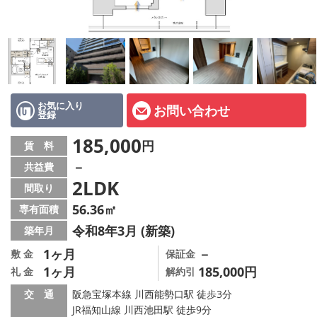
店舗情報·アクセス
会社概要
メールでお問い合わせ
お気に入り
お問い合わせ
登録
185,000
円
賃 料
－
共益費
2LDK
間取り
56.36㎡
専有面積
令和8年3月 (新築)
築年月
1ヶ月
－
敷 金
保証金
1ヶ月
185,000円
礼 金
解約引
交 通
阪急宝塚本線 川西能勢口駅 徒歩3分
JR福知山線 川西池田駅 徒歩9分