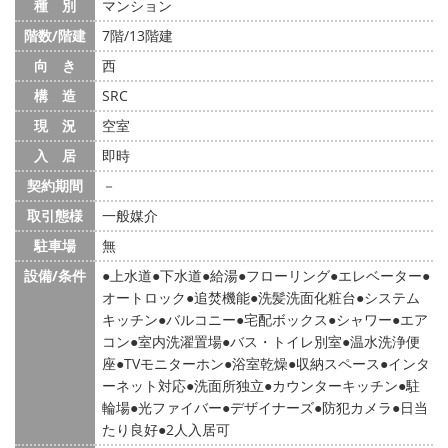
種 別
マンション
階数/階建
7階/13階建
向 き
西
構 造
SRC
現 況
空室
入 居
即時
契約期間
－
取引態様
一般媒介
駐車場
無
設備/条件
上水道
下水道
給湯
フローリング
エレベーター
オートロック
追焚機能
洗髪洗面化粧台
システム
キッチン
バルコニー
宅配ボックス
シャワー
エア
コン
室内洗濯置場
バス・トイレ別室
温水洗浄便
座
TVモニターホン
浴室乾燥
収納スペース
インタ
ーネット対応
洗面所独立
カウンターキッチン
駐
輪場
光ファイバー
デザイナーズ
防犯カメラ
日当
たり良好
2人入居可