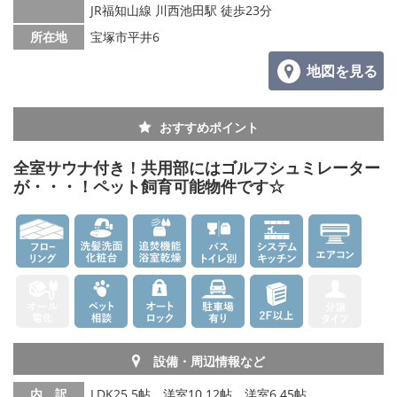
JR福知山線 川西池田駅 徒歩23分
所在地
宝塚市平井6
地図を見る
おすすめポイント
全室サウナ付き！共用部にはゴルフシュミレーター
が・・・！ペット飼育可能物件です☆
設備・周辺情報など
内 訳
LDK25.5帖、洋室10.12帖、洋室6.45帖