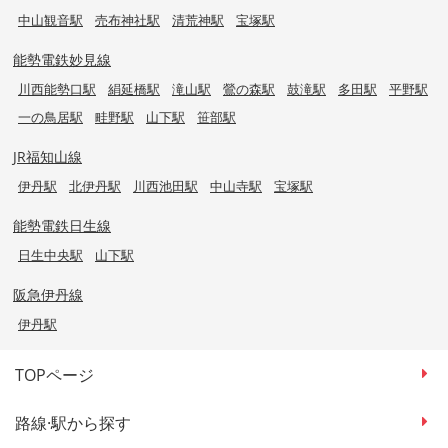
中山観音駅
売布神社駅
清荒神駅
宝塚駅
能勢電鉄妙見線
川西能勢口駅
絹延橋駅
滝山駅
鶯の森駅
鼓滝駅
多田駅
平野駅
一の鳥居駅
畦野駅
山下駅
笹部駅
JR福知山線
伊丹駅
北伊丹駅
川西池田駅
中山寺駅
宝塚駅
能勢電鉄日生線
日生中央駅
山下駅
阪急伊丹線
伊丹駅
TOPページ
路線·駅から探す