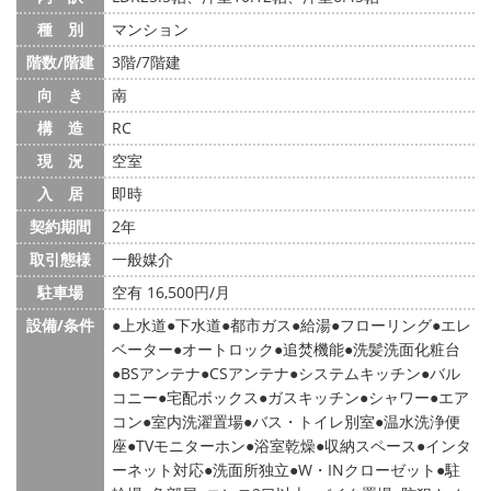
種 別
マンション
階数/階建
3階/7階建
向 き
南
構 造
RC
現 況
空室
入 居
即時
契約期間
2年
取引態様
一般媒介
駐車場
空有 16,500円/月
設備/条件
上水道
下水道
都市ガス
給湯
フローリング
エレ
ベーター
オートロック
追焚機能
洗髪洗面化粧台
BSアンテナ
CSアンテナ
システムキッチン
バル
コニー
宅配ボックス
ガスキッチン
シャワー
エア
コン
室内洗濯置場
バス・トイレ別室
温水洗浄便
座
TVモニターホン
浴室乾燥
収納スペース
インタ
ーネット対応
洗面所独立
W・INクローゼット
駐