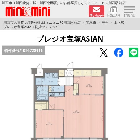
×
川西市（川西能勢口駅・川西池田駅）のお部屋探しならミニミニＦＣ川西駅前店
問い合わせ
お気に入り
TOPページ
川西市の賃貸 お部屋探しはミニミニFC川西駅前店
宝塚市
平井
山本駅
プレジオ宝塚ASIAN 賃貸マンション
新築物件
プレジオ宝塚ASIAN
物件番号/
1026728916
ペットOKの物件
分譲賃貸
路線·駅から探す
地域から探す
地図から探す
LINEおともだち