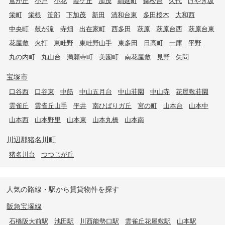
鴬が丘
小戸
小花
霞ケ丘
加茂
絹延町
錦松台
久代
けやき坂
栄町
栄根
笹部
下加茂
新田
清和台東
多田桜木
大和西
中央町
鼓が滝
寺畑
出在家町
西多田
萩原
萩原台西
萩原台東
花屋敷
火打
東畦野
東畦野山手
東多田
日高町
一庫
平野
丸の内町
丸山台
満願寺町
美園町
南花屋敷
見野
矢問
宝塚市
口谷西
口谷東
中筋
中山五月台
中山荘園
中山寺
花屋敷荘園
雲雀丘
雲雀丘山手
平井
南ひばりガ丘
宮の町
山本台
山本中
山本西
山本野里
山本東
山本丸橋
山本南
川辺郡猪名川町
猪名川台
つつじが丘
人気の路線・駅から賃貸物件を探す
阪急宝塚線
石橋阪大前駅
池田駅
川西能勢口駅
雲雀丘花屋敷駅
山本駅