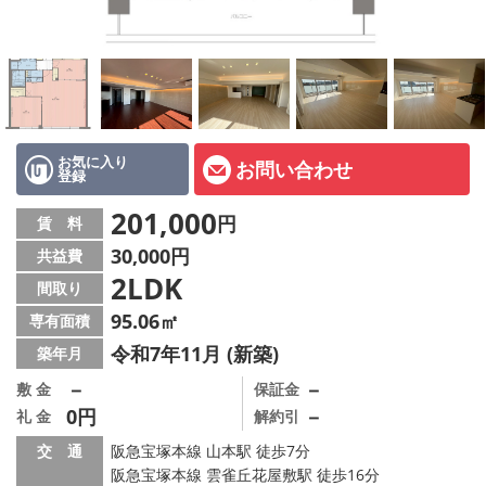
店舗情報·アクセス
会社概要
メールでお問い合わせ
お気に入り
お問い合わせ
登録
201,000
円
賃 料
30,000円
共益費
2LDK
間取り
95.06㎡
専有面積
令和7年11月 (新築)
築年月
－
－
敷 金
保証金
0円
－
礼 金
解約引
交 通
阪急宝塚本線 山本駅 徒歩7分
阪急宝塚本線 雲雀丘花屋敷駅 徒歩16分