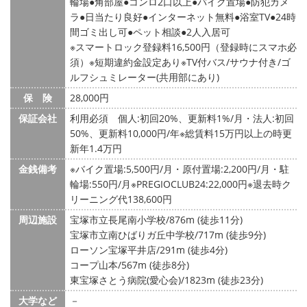
輪場
角部屋
コンロ2口以上
バイク置場
防犯カメ
ラ
日当たり良好
インターネット無料
浴室TV
24時
間ゴミ出し可
ペット相談
2人入居可
※スマートロック登録料16,500円（登録時にスマホ必
須）※短期違約金設定あり※TV付バス/サウナ付き/ゴ
ルフシュミレーター(共用部にあり)
保 険
28,000円
保証会社
利用必須 個人:初回20%、更新料1%/月・法人:初回
50%、更新料10,000円/年※総賃料15万円以上の時更
新年1.4万円
金銭備考
※バイク置場:5,500円/月・原付置場:2,200円/月・駐
輪場:550円/月※PREGIOCLUB24:22,000円※退去時ク
リーニング代138,600円
周辺施設
宝塚市立長尾南小学校/876m (徒歩11分)
宝塚市立南ひばりガ丘中学校/717m (徒歩9分)
ローソン宝塚平井店/291m (徒歩4分)
コープ山本/567m (徒歩8分)
東宝塚さとう病院(愛心会)/1823m (徒歩23分)
大学など
－