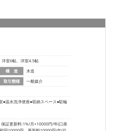
帖、洋室6帖、洋室4.5帖
構 造
木造
取引態様
一般媒介
室
温水洗浄便座
収納スペース
駐輪
保証更新料:1%/月+10000円/年(口座
初回10000円、更新料10000円/年(引