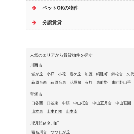
ペットOKの物件
分譲賃貸
人気のエリアから賃貸物件を探す
川西市
鴬が丘
小戸
小花
霞ケ丘
加茂
絹延町
錦松台
久
萩原台西
萩原台東
花屋敷
火打
東畦野
東畦野山手
宝塚市
口谷西
口谷東
中筋
中山桜台
中山五月台
中山荘園
山本東
山本丸橋
山本南
川辺郡猪名川町
猪名川台
つつじが丘