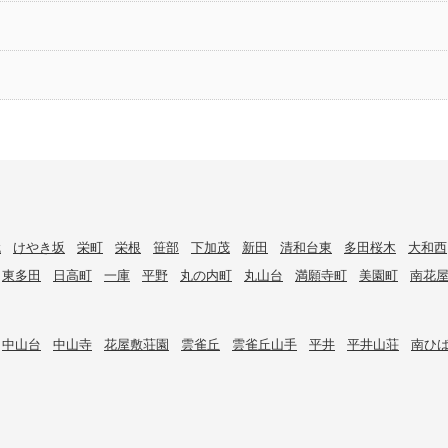
代
けやき坂
栄町
栄根
笹部
下加茂
新田
清和台東
多田桜木
大和西
東多田
日高町
一庫
平野
丸の内町
丸山台
満願寺町
美園町
南花
中山台
中山寺
花屋敷荘園
雲雀丘
雲雀丘山手
平井
平井山荘
南ひ