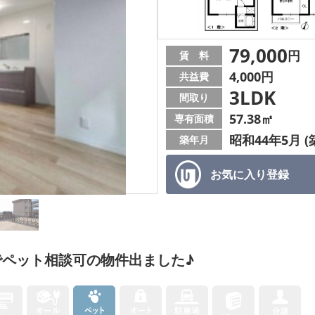
79,000
円
賃 料
4,000円
共益費
3LDK
間取り
57.38㎡
専有面積
昭和44年5月 (
築年月
お気に入り
登録
ペット相談可の物件出ました♪