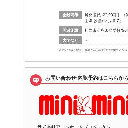
金銭備考
鍵交換代: 22,000円
※
未満:総賃料1か月分)
周辺施設
川西市立多田小学校/501
大学など
－
表示の情報と現況に差異がある場合は現況優先となり
お問い合わせ·内覧予約は
こちらか
株式会社アートホームプロジェク