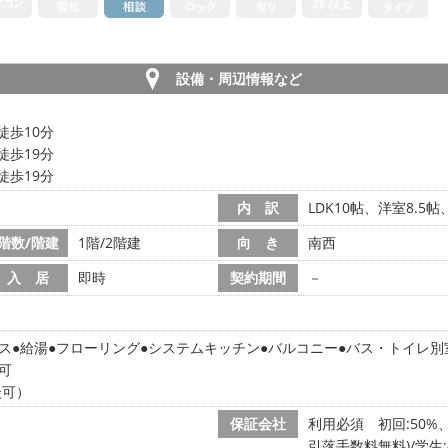
設備・周辺情報など
徒歩10分
徒歩19分
徒歩19分
内 訳
LDK10帖、洋室8.5
階数/階建
1階/2階建
向 き
南西
入 居
即時
契約期間
－
ス
給湯
フローリング
システムキッチン
バルコニー
バス・トイレ別
可
談可）
保証会社
利用必須 初回:50%、
引落手数料無料)/学生: