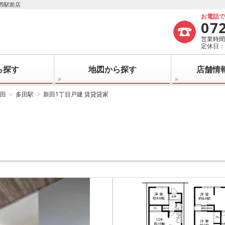
西駅前店
お電話
07
営業時間：
定休日
ら探す
地図から探す
店舗情
田
多田駅
新田1丁目戸建 賃貸貸家