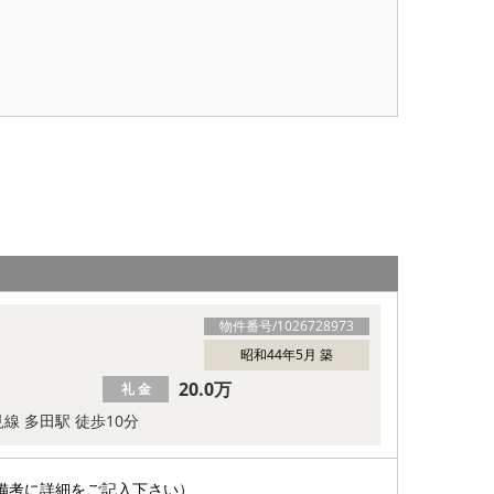
物件番号/
1026728973
昭和44年5月 築
20.0万
礼 金
線 多田駅 徒歩10分
備考に詳細をご記入下さい）