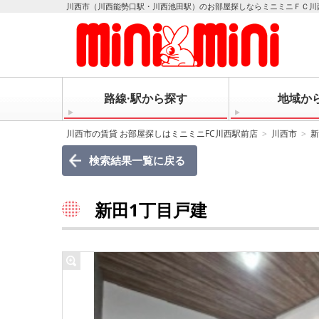
川西市（川西能勢口駅・川西池田駅）のお部屋探しならミニミニＦＣ川
路線·駅から探す
地域か
川西市の賃貸 お部屋探しはミニミニFC川西駅前店
川西市
新
検索結果一覧に戻る
新田1丁目戸建