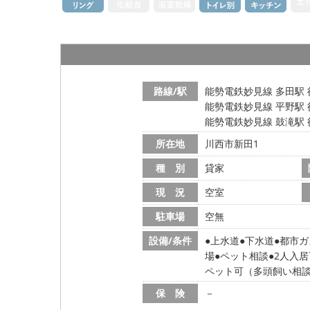
路線/駅
能勢電鉄妙見線 多田駅 
能勢電鉄妙見線 平野駅 
能勢電鉄妙見線 鼓滝駅 
所在地
川西市新田1
種 別
貸家
現 況
空室
駐車場
空無
設備/条件
上水道
下水道
都市ガ
場
ペット相談
2人入居
ペット可（多頭飼い相
保 険
－