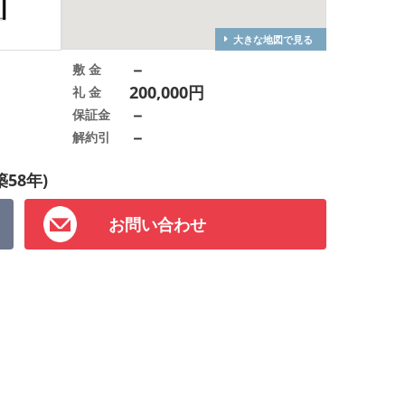
大きな地図で見る
－
敷 金
200,000円
礼 金
－
保証金
－
解約引
築58年)
お問い合わせ