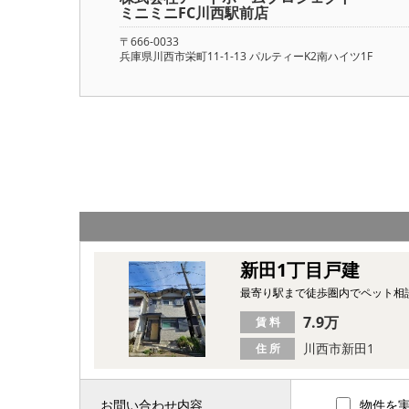
ミニミニFC川西駅前店
〒666-0033
兵庫県川西市栄町11-1-13 パルティーK2南ハイツ1F
新田1丁目戸建
最寄り駅まで徒歩圏内でペット相
7.9万
賃 料
川西市新田1
住 所
お問い合わせ内容
物件を