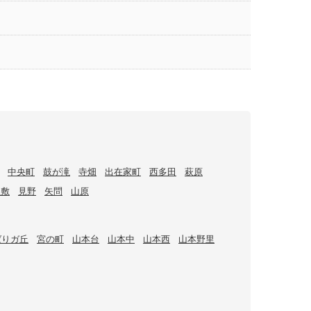
中央町
鼓が滝
寺畑
出在家町
西多田
萩原
屋敷
見野
矢問
山原
ばりガ丘
宮の町
山本台
山本中
山本西
山本野里