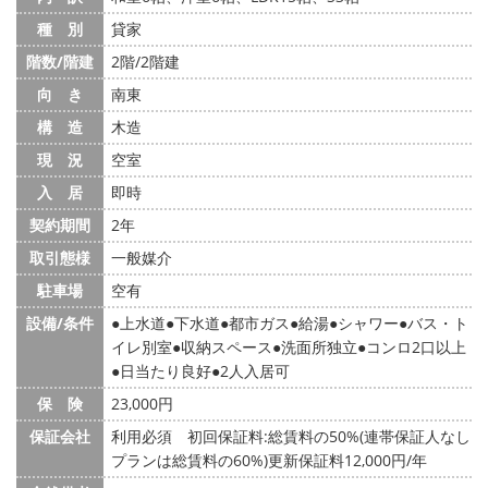
種 別
貸家
階数/階建
2階/2階建
向 き
南東
構 造
木造
現 況
空室
入 居
即時
契約期間
2年
取引態様
一般媒介
駐車場
空有
設備/条件
上水道
下水道
都市ガス
給湯
シャワー
バス・ト
イレ別室
収納スペース
洗面所独立
コンロ2口以上
日当たり良好
2人入居可
保 険
23,000円
保証会社
利用必須 初回保証料:総賃料の50%(連帯保証人なし
プランは総賃料の60%)更新保証料12,000円/年