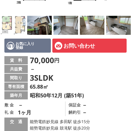
店舗情報·アクセス
会社概要
メールでお問い合わせ
お気に入り
お問い合わせ
登録
70,000
円
賃 料
－
共益費
3SLDK
間取り
65.88㎡
専有面積
昭和50年12月 (築51年)
築年月
－
－
敷 金
保証金
1ヶ月
－
礼 金
解約引
交 通
能勢電鉄妙見線 多田駅 徒歩15分
能勢電鉄妙見線 鼓滝駅 徒歩20分