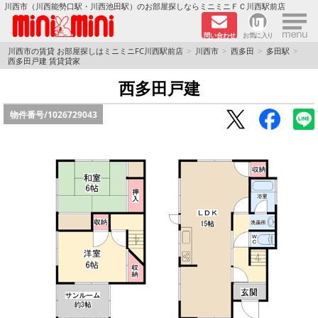
×
川西市（川西能勢口駅・川西池田駅）のお部屋探しならミニミニＦＣ川西駅前店
問い合わせ
お気に入り
TOPページ
川西市の賃貸 お部屋探しはミニミニFC川西駅前店
川西市
西多田
多田駅
西多田戸建 賃貸貸家
新築物件
西多田戸建
物件番号/
1026729043
ペットOKの物件
分譲賃貸
路線·駅から探す
地域から探す
地図から探す
LINEおともだち