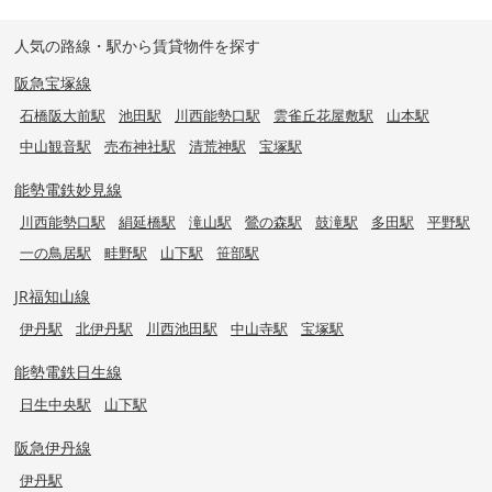
人気の路線・駅から賃貸物件を探す
阪急宝塚線
石橋阪大前駅
池田駅
川西能勢口駅
雲雀丘花屋敷駅
山本駅
中山観音駅
売布神社駅
清荒神駅
宝塚駅
能勢電鉄妙見線
川西能勢口駅
絹延橋駅
滝山駅
鶯の森駅
鼓滝駅
多田駅
平野駅
一の鳥居駅
畦野駅
山下駅
笹部駅
JR福知山線
伊丹駅
北伊丹駅
川西池田駅
中山寺駅
宝塚駅
能勢電鉄日生線
日生中央駅
山下駅
阪急伊丹線
伊丹駅