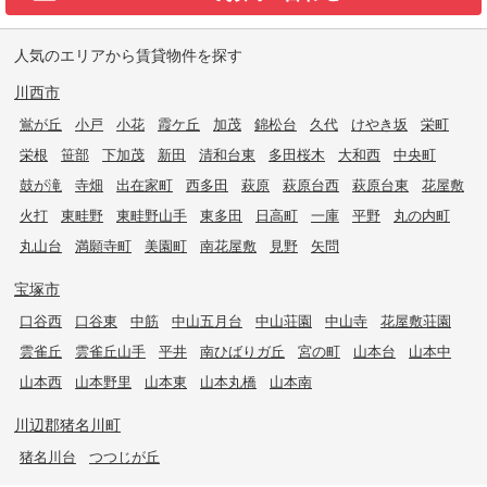
人気のエリアから賃貸物件を探す
川西市
鴬が丘
小戸
小花
霞ケ丘
加茂
錦松台
久代
けやき坂
栄町
栄根
笹部
下加茂
新田
清和台東
多田桜木
大和西
中央町
鼓が滝
寺畑
出在家町
西多田
萩原
萩原台西
萩原台東
花屋敷
火打
東畦野
東畦野山手
東多田
日高町
一庫
平野
丸の内町
丸山台
満願寺町
美園町
南花屋敷
見野
矢問
宝塚市
口谷西
口谷東
中筋
中山五月台
中山荘園
中山寺
花屋敷荘園
雲雀丘
雲雀丘山手
平井
南ひばりガ丘
宮の町
山本台
山本中
山本西
山本野里
山本東
山本丸橋
山本南
川辺郡猪名川町
猪名川台
つつじが丘