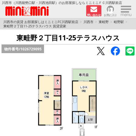
×
川西市（川西能勢口駅・川西池田駅）のお部屋探しならミニミニＦＣ川西駅前店
問い合わせ
お気に入り
TOPページ
川西市の賃貸 お部屋探しはミニミニFC川西駅前店
川西市
東畦野
畦野駅
東畦野２丁目11-25テラスハウス 賃貸貸家
新築物件
東畦野２丁目11-25テラスハウス
物件番号/
1026729095
ペットOKの物件
分譲賃貸
路線·駅から探す
地域から探す
地図から探す
LINEおともだち