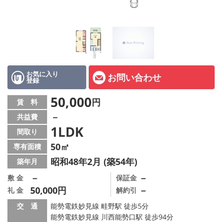
店舗情報·アクセス
会社概要
メールでお問い合わせ
お気に入り
お問い合わせ
登録
50,000
円
賃 料
－
共益費
1LDK
間取り
50㎡
専有面積
昭和48年2月 (築54年)
築年月
－
－
敷 金
保証金
50,000円
－
礼 金
解約引
交 通
能勢電鉄妙見線 畦野駅 徒歩5分
能勢電鉄妙見線 川西能勢口駅 徒歩94分