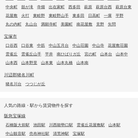
中央町
鼓が滝
寺畑
出在家町
西多田
萩原
萩原台西
萩原台東
花屋敷
火打
東畦野
東畦野山手
東多田
日高町
一庫
平野
丸の内町
丸山台
満願寺町
美園町
南花屋敷
見野
矢問
宝塚市
口谷西
口谷東
中筋
中山五月台
中山荘園
中山寺
花屋敷荘園
雲雀丘
雲雀丘山手
平井
南ひばりガ丘
宮の町
山本台
山本中
山本西
山本野里
山本東
山本丸橋
山本南
川辺郡猪名川町
猪名川台
つつじが丘
人気の路線・駅から賃貸物件を探す
阪急宝塚線
石橋阪大前駅
池田駅
川西能勢口駅
雲雀丘花屋敷駅
山本駅
中山観音駅
売布神社駅
清荒神駅
宝塚駅