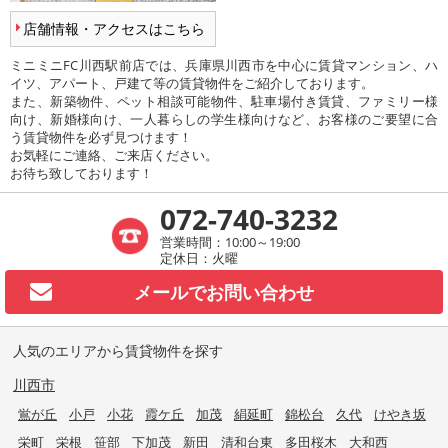
店舗情報・アクセスはこちら
ミニミニFC川西駅前店では、兵庫県川西市を中心に賃貸マンション、ハ
イツ、アパート、戸建て等の賃貸物件をご紹介しております。
また、新築物件、ペット相談可能物件、駐車場付き賃貸、ファミリー様
向け、新婚様向け、一人暮らしの学生様向けなど、お客様のご要望に合
う賃貸物件を必ず見つけます！
お気軽にご連絡、ご来店ください。
お待ち致しております！
072-740-3232
営業時間：10:00～19:00
定休日：火曜
メールで
お問い合わせ
人気のエリアから賃貸物件を探す
川西市
鴬が丘
小戸
小花
霞ケ丘
加茂
絹延町
錦松台
久代
けやき坂
栄町
栄根
笹部
下加茂
新田
清和台東
多田桜木
大和西