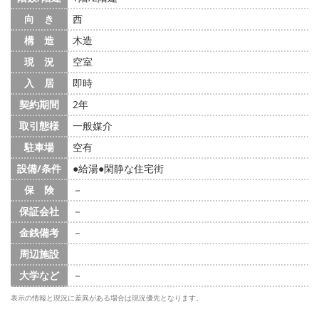
向 き
西
構 造
木造
現 況
空室
入 居
即時
契約期間
2年
取引態様
一般媒介
駐車場
空有
設備/条件
給湯
閑静な住宅街
保 険
－
保証会社
－
金銭備考
－
周辺施設
大学など
－
表示の情報と現況に差異がある場合は現況優先となります。