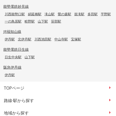
能勢電鉄妙見線
川西能勢口駅
絹延橋駅
滝山駅
鶯の森駅
鼓滝駅
多田駅
平野駅
一の鳥居駅
畦野駅
山下駅
笹部駅
JR福知山線
伊丹駅
北伊丹駅
川西池田駅
中山寺駅
宝塚駅
能勢電鉄日生線
日生中央駅
山下駅
阪急伊丹線
伊丹駅
TOPページ
路線·駅から探す
地域から探す