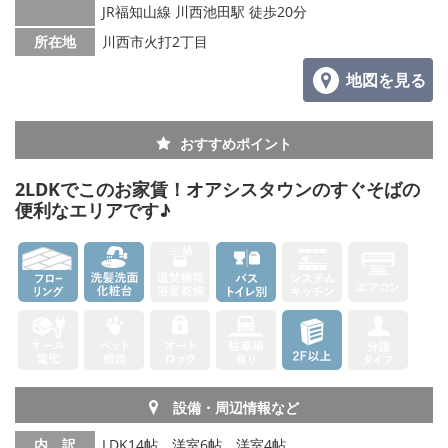
JR福知山線 川西池田駅 徒歩20分
所在地
川西市火打2丁目
地図を見る
おすすめポイント
2LDKでこのお家賃！オアシスタウンのすぐそばの
便利なエリアです♪
設備・周辺情報など
内 訳
LDK14帖、洋室6帖、洋室4帖