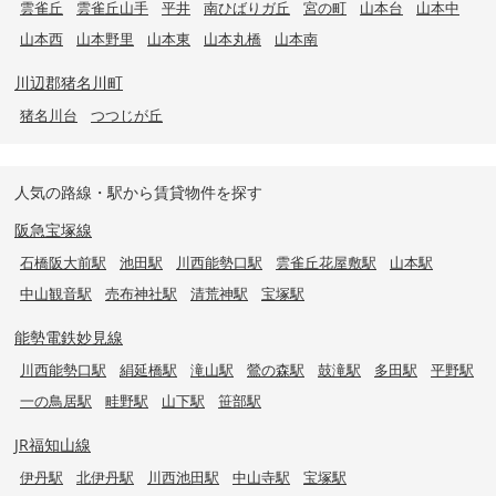
雲雀丘
雲雀丘山手
平井
南ひばりガ丘
宮の町
山本台
山本中
山本西
山本野里
山本東
山本丸橋
山本南
川辺郡猪名川町
猪名川台
つつじが丘
人気の路線・駅から賃貸物件を探す
阪急宝塚線
石橋阪大前駅
池田駅
川西能勢口駅
雲雀丘花屋敷駅
山本駅
中山観音駅
売布神社駅
清荒神駅
宝塚駅
能勢電鉄妙見線
川西能勢口駅
絹延橋駅
滝山駅
鶯の森駅
鼓滝駅
多田駅
平野駅
一の鳥居駅
畦野駅
山下駅
笹部駅
JR福知山線
伊丹駅
北伊丹駅
川西池田駅
中山寺駅
宝塚駅