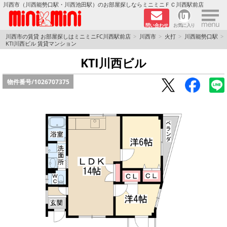
×
川西市（川西能勢口駅・川西池田駅）のお部屋探しならミニミニＦＣ川西駅前店
問い合わせ
お気に入り
TOPページ
川西市の賃貸 お部屋探しはミニミニFC川西駅前店
川西市
火打
川西能勢口駅
KTI川西ビル 賃貸マンション
新築物件
KTI川西ビル
物件番号/
1026707375
ペットOKの物件
分譲賃貸
路線·駅から探す
地域から探す
地図から探す
LINEおともだち