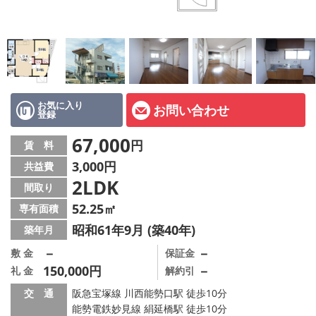
店舗情報·アクセス
会社概要
メールでお問い合わせ
お気に入り
お問い合わせ
登録
67,000
円
賃 料
3,000円
共益費
2LDK
間取り
52.25㎡
専有面積
昭和61年9月 (築40年)
築年月
－
－
敷 金
保証金
150,000円
－
礼 金
解約引
交 通
阪急宝塚線 川西能勢口駅 徒歩10分
能勢電鉄妙見線 絹延橋駅 徒歩10分