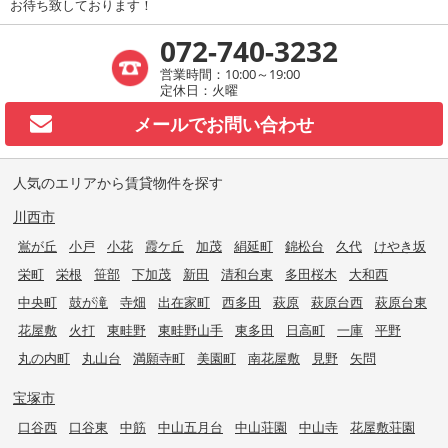
お待ち致しております！
072-740-3232
営業時間：10:00～19:00
定休日：火曜
メールで
お問い合わせ
人気のエリアから賃貸物件を探す
川西市
鴬が丘
小戸
小花
霞ケ丘
加茂
絹延町
錦松台
久代
けやき坂
栄町
栄根
笹部
下加茂
新田
清和台東
多田桜木
大和西
中央町
鼓が滝
寺畑
出在家町
西多田
萩原
萩原台西
萩原台東
花屋敷
火打
東畦野
東畦野山手
東多田
日高町
一庫
平野
丸の内町
丸山台
満願寺町
美園町
南花屋敷
見野
矢問
宝塚市
口谷西
口谷東
中筋
中山五月台
中山荘園
中山寺
花屋敷荘園