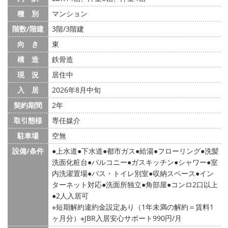
種 別
マンション
階数/階建
3階/3階建
向 き
東
構 造
鉄骨造
現 況
居住中
入 居
2026年8月中旬
契約期間
2年
取引態様
専任媒介
駐車場
空無
設備/条件
上水道
下水道
都市ガス
給湯
フローリング
洗髪
洗面化粧台
バルコニー
ガスキッチン
シャワー
室
内洗濯置場
バス・トイレ別室
収納スペース
イン
ターネット対応
洗面所独立
角部屋
コンロ2口以上
2人入居可
※短期解約違約金設定あり（1年未満の解約＝賃料1
ヶ月分）※JBR入居安心サポート990円/月