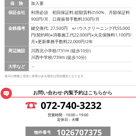
保 険
加入要
保証会社
利用必須 初回保証料:総額賃料の50%、月額保証料
900円/月、口座振替手数料330円/月
金銭備考
鍵交換代: 27,500円
※ハウスクリーニング代55,000
円(契約時)※消毒施工代22,000円※火災保険料1,100円/
月※更新事務手数料22,000円/2年
周辺施設
川西北小学校/731m (徒歩10分)
川西中学校/739m (徒歩10分)
大学など
－
表示の情報と現況に差異がある場合は現況優先となります。
お問い合わせ·内覧予約は
こちらから
072-740-3232
営業時間：10:00～19:00
定休日：火曜
1026707375
物件番号