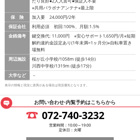
たり良好
2人入居可
保証人不要
※共用パラボナアンテナ※最上階
保 険
加入要 24,000円/2年
保証会社
利用必須 初回:100%、月額:1.5%
金銭備考
鍵交換代: 11,000円
※安心サポート1,650円/月※短期
解約違約金設定あり(1年未満=1ヶ月分)※自転車置き
場無料
周辺施設
桜が丘小学校/1058m (徒歩14分)
川西中学校/1319m (徒歩17分)
大学など
－
表示の情報と現況に差異がある場合は現況優先となります。
お問い合わせ·内覧予約は
こちらから
072-740-3232
営業時間：10:00～19:00
定休日：火曜