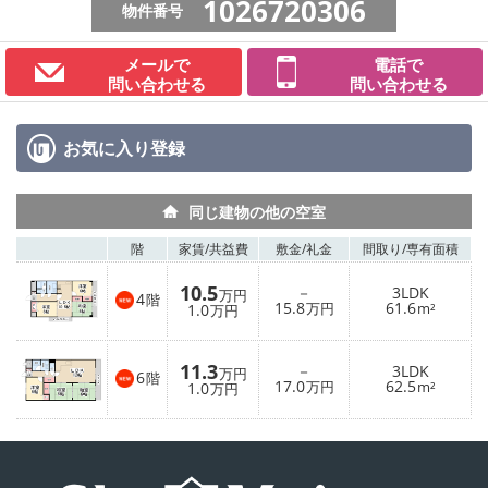
1026720306
物件番号
メールで
電話で
問い合わせる
問い合わせる
お気に入り
登録
同じ建物の他の空室
階
家賃/
共益費
敷金/
礼金
間取り/
専有面積
10.5
－
3LDK
万円
4
階
15.8
61.6
1.0
万円
m²
万円
11.3
－
3LDK
万円
6
階
17.0
62.5
1.0
万円
m²
万円