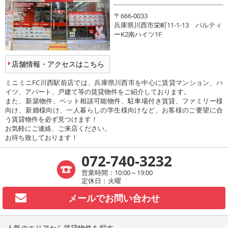
〒666-0033
兵庫県川西市栄町11-1-13 パルティ
ーK2南ハイツ1F
店舗情報・アクセスはこちら
ミニミニFC川西駅前店では、兵庫県川西市を中心に賃貸マンション、ハ
イツ、アパート、戸建て等の賃貸物件をご紹介しております。
また、新築物件、ペット相談可能物件、駐車場付き賃貸、ファミリー様
向け、新婚様向け、一人暮らしの学生様向けなど、お客様のご要望に合
う賃貸物件を必ず見つけます！
お気軽にご連絡、ご来店ください。
お待ち致しております！
072-740-3232
営業時間：10:00～19:00
定休日：火曜
メールで
お問い合わせ
人気のエリアから賃貸物件を探す