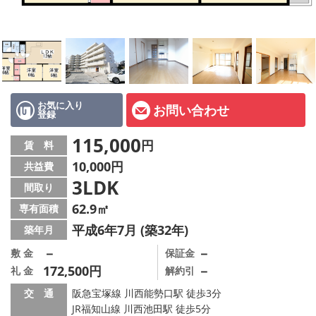
店舗情報·アクセス
会社概要
メールでお問い合わせ
お気に入り
お問い合わせ
登録
115,000
円
賃 料
10,000円
共益費
3LDK
間取り
62.9㎡
専有面積
平成6年7月 (築32年)
築年月
－
－
敷 金
保証金
172,500円
－
礼 金
解約引
交 通
阪急宝塚線 川西能勢口駅 徒歩3分
JR福知山線 川西池田駅 徒歩5分