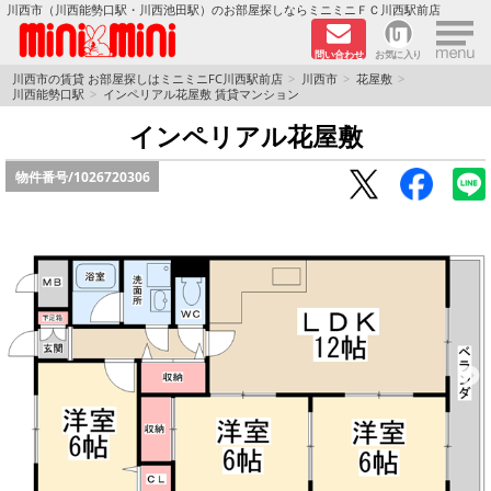
×
川西市（川西能勢口駅・川西池田駅）のお部屋探しならミニミニＦＣ川西駅前店
問い合わせ
お気に入り
TOPページ
川西市の賃貸 お部屋探しはミニミニFC川西駅前店
川西市
花屋敷
川西能勢口駅
インペリアル花屋敷 賃貸マンション
新築物件
インペリアル花屋敷
物件番号/
1026720306
ペットOKの物件
分譲賃貸
路線·駅から探す
地域から探す
地図から探す
LINEおともだち