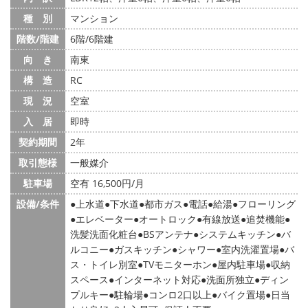
種 別
マンション
階数/階建
6階/6階建
向 き
南東
構 造
RC
現 況
空室
入 居
即時
契約期間
2年
取引態様
一般媒介
駐車場
空有 16,500円/月
設備/条件
上水道
下水道
都市ガス
電話
給湯
フローリング
エレベーター
オートロック
有線放送
追焚機能
洗髪洗面化粧台
BSアンテナ
システムキッチン
バ
ルコニー
ガスキッチン
シャワー
室内洗濯置場
バ
ス・トイレ別室
TVモニターホン
屋内駐車場
収納
スペース
インターネット対応
洗面所独立
ディン
プルキー
駐輪場
コンロ2口以上
バイク置場
日当