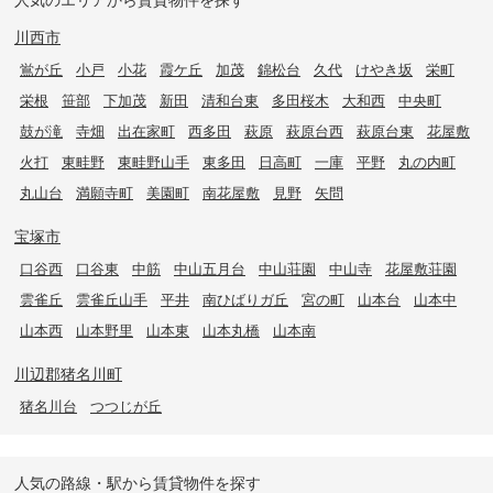
川西市
鴬が丘
小戸
小花
霞ケ丘
加茂
錦松台
久代
けやき坂
栄町
栄根
笹部
下加茂
新田
清和台東
多田桜木
大和西
中央町
鼓が滝
寺畑
出在家町
西多田
萩原
萩原台西
萩原台東
花屋敷
火打
東畦野
東畦野山手
東多田
日高町
一庫
平野
丸の内町
丸山台
満願寺町
美園町
南花屋敷
見野
矢問
宝塚市
口谷西
口谷東
中筋
中山五月台
中山荘園
中山寺
花屋敷荘園
雲雀丘
雲雀丘山手
平井
南ひばりガ丘
宮の町
山本台
山本中
山本西
山本野里
山本東
山本丸橋
山本南
川辺郡猪名川町
猪名川台
つつじが丘
人気の路線・駅から賃貸物件を探す