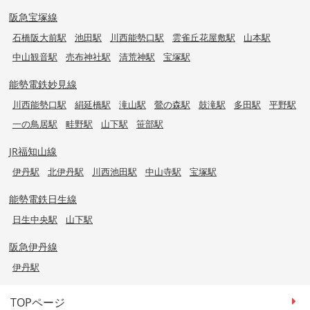
阪急宝塚線
石橋阪大前駅
池田駅
川西能勢口駅
雲雀丘花屋敷駅
山本駅
中山観音駅
売布神社駅
清荒神駅
宝塚駅
能勢電鉄妙見線
川西能勢口駅
絹延橋駅
滝山駅
鶯の森駅
鼓滝駅
多田駅
平野駅
一の鳥居駅
畦野駅
山下駅
笹部駅
JR福知山線
伊丹駅
北伊丹駅
川西池田駅
中山寺駅
宝塚駅
能勢電鉄日生線
日生中央駅
山下駅
阪急伊丹線
伊丹駅
TOPページ