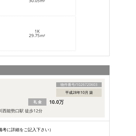
30.05
m²
1K
29.75
m²
物件番号/
1026720603
平成28年10月 築
10.0万
礼 金
川西能勢口駅 徒歩12分
備考に詳細をご記入下さい）