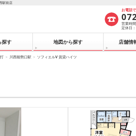
西駅前店
お電話
07
営業時間：
定休日
ら探す
地図から探す
店舗情
打
川西能勢口駅
ソフィエルⅤ 賃貸ハイツ