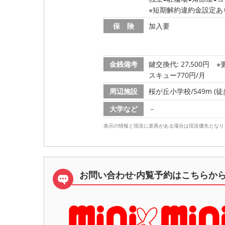
※短期解約違約金設定あ
保 険
加入要
金銭備考
鍵交換代: 27,500円
※
スキュー770円/月
周辺施設
桜が丘小学校/549m (徒
大学など
－
表示の情報と現況に差異がある場合は現況優先となり
お問い合わせ·内覧予約は
こちらか