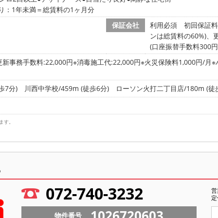
り：1年未満＝総賃料の1ヶ月分
保証会社
利用必須 初回保証料
ンは総賃料の60%)、
(口座振替手数料300円(
更新事務手数料:22,000円※消毒施工代:22,000円※火災保険料1,000円/月
歩7分)
川西中学校/459m (徒歩6分)
ローソン火打二丁目店/180m (徒
ます。
ら
072-740-3232
営
定
1026720603
物件番号