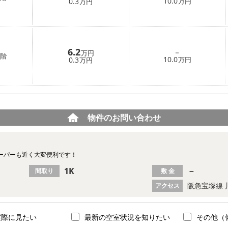
10.0
0.3
万円
万円
6.2
－
万円
階
10.0
0.3
万円
万円
物件のお問い合わせ
ーパーも近く大変便利です！
1K
－
間取り
敷 金
阪急宝塚線 
アクセス
実際に見たい
最新の空室状況を知りたい
その他（