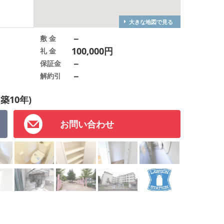
大きな地図で見る
－
敷 金
100,000円
礼 金
－
保証金
－
解約引
(築10年)
お問い合わせ