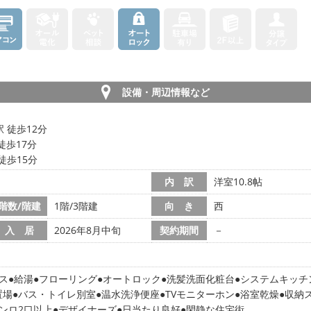
設備・周辺情報など
 徒歩12分
徒歩17分
徒歩15分
内 訳
洋室10.8帖
階数/階建
1階/3階建
向 き
西
入 居
2026年8月中旬
契約期間
－
ス
給湯
フローリング
オートロック
洗髪洗面化粧台
システムキッチ
置場
バス・トイレ別室
温水洗浄便座
TVモニターホン
浴室乾燥
収納
ンロ2口以上
デザイナーズ
日当たり良好
閑静な住宅街