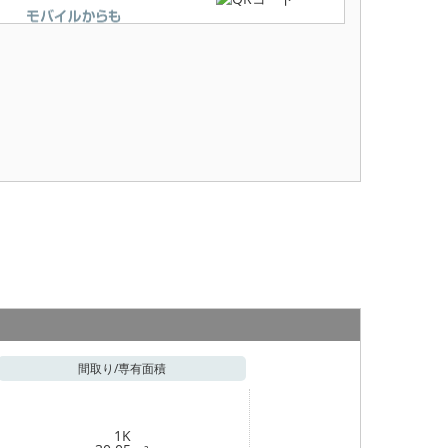
間取り/
専有面積
1K