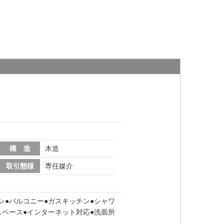
構 造
木造
取引態様
専任媒介
ン
バルコニー
ガスキッチン
シャワ
スペース
インターネット対応
洗面所