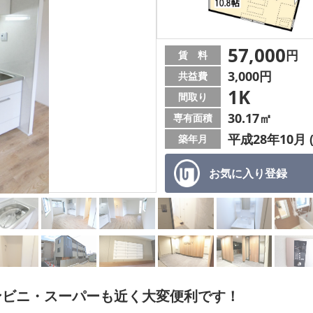
57,000
円
賃 料
3,000円
共益費
1K
間取り
30.17㎡
専有面積
平成28年10月 
築年月
お気に入り
登録
ンビニ・スーパーも近く大変便利です！