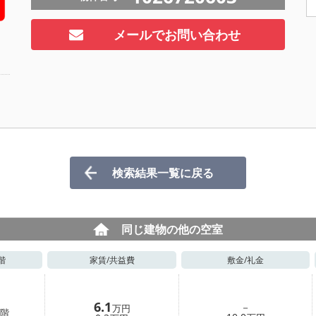
メールでお問い合わせ
ト
検索結果一覧に戻る
同じ建物の他の空室
階
家賃/
共益費
敷金/
礼金
6.1
－
万円
階