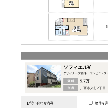
3
ソフィエルⅤ
デザイナーズ物件！コンビニ・ス
5.7万
賃 料
川西市火打2丁目
住 所
お問い合わせ内容
物件を