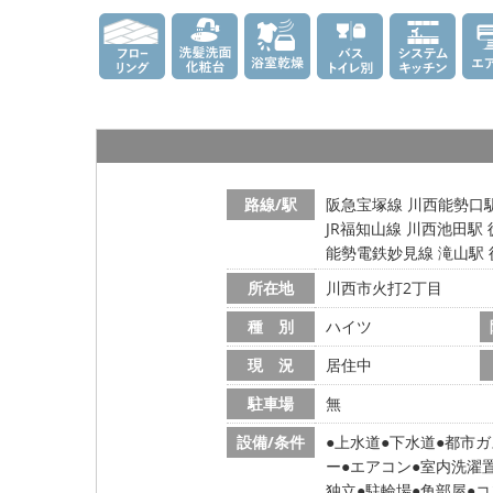
路線/駅
阪急宝塚線 川西能勢口駅
JR福知山線 川西池田駅 
能勢電鉄妙見線 滝山駅 
所在地
川西市火打2丁目
種 別
ハイツ
現 況
居住中
駐車場
無
設備/条件
上水道
下水道
都市ガ
ー
エアコン
室内洗濯
独立
駐輪場
角部屋
コ