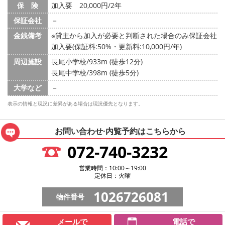
保 険
加入要 20,000円/2年
保証会社
－
金銭備考
※貸主から加入が必要と判断された場合のみ保証会社
加入要(保証料:50%・更新料:10,000円/年)
周辺施設
長尾小学校/933m (徒歩12分)
長尾中学校/398m (徒歩5分)
大学など
－
表示の情報と現況に差異がある場合は現況優先となります。
お問い合わせ·内覧予約は
こちらから
072-740-3232
営業時間：10:00～19:00
定休日：火曜
1026726081
物件番号
メールで
電話で