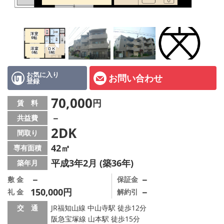
店舗情報·アクセス
会社概要
メールでお問い合わせ
お気に入り
お問い合わせ
登録
70,000
円
賃 料
－
共益費
2DK
間取り
42㎡
専有面積
平成3年2月 (築36年)
築年月
－
－
敷 金
保証金
150,000円
－
礼 金
解約引
交 通
JR福知山線 中山寺駅 徒歩12分
阪急宝塚線 山本駅 徒歩15分