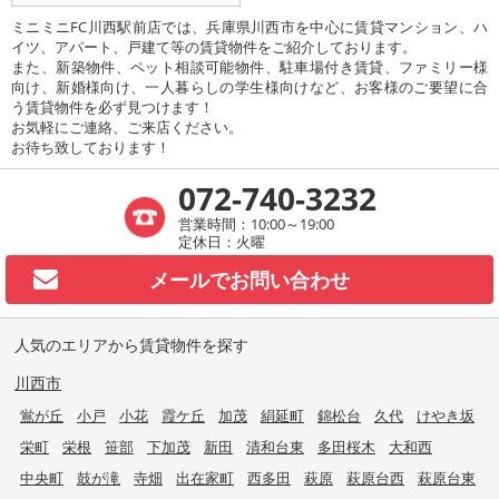
ミニミニFC川西駅前店では、兵庫県川西市を中心に賃貸マンション、ハ
イツ、アパート、戸建て等の賃貸物件をご紹介しております。
また、新築物件、ペット相談可能物件、駐車場付き賃貸、ファミリー様
向け、新婚様向け、一人暮らしの学生様向けなど、お客様のご要望に合
う賃貸物件を必ず見つけます！
お気軽にご連絡、ご来店ください。
お待ち致しております！
072-740-3232
営業時間：10:00～19:00
定休日：火曜
メールで
お問い合わせ
人気のエリアから賃貸物件を探す
川西市
鴬が丘
小戸
小花
霞ケ丘
加茂
絹延町
錦松台
久代
けやき坂
栄町
栄根
笹部
下加茂
新田
清和台東
多田桜木
大和西
中央町
鼓が滝
寺畑
出在家町
西多田
萩原
萩原台西
萩原台東