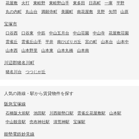
花屋敷
火打
東畦野
東畦野山手
東多田
日高町
一庫
平野
丸の内町
丸山台
満願寺町
美園町
南花屋敷
見野
矢問
山原
宝塚市
口谷西
口谷東
中筋
中山五月台
中山荘園
中山寺
花屋敷荘園
雲雀丘
雲雀丘山手
平井
南ひばりガ丘
宮の町
山本台
山本中
山本西
山本野里
山本東
山本丸橋
山本南
川辺郡猪名川町
猪名川台
つつじが丘
人気の路線・駅から賃貸物件を探す
阪急宝塚線
石橋阪大前駅
池田駅
川西能勢口駅
雲雀丘花屋敷駅
山本駅
中山観音駅
売布神社駅
清荒神駅
宝塚駅
能勢電鉄妙見線