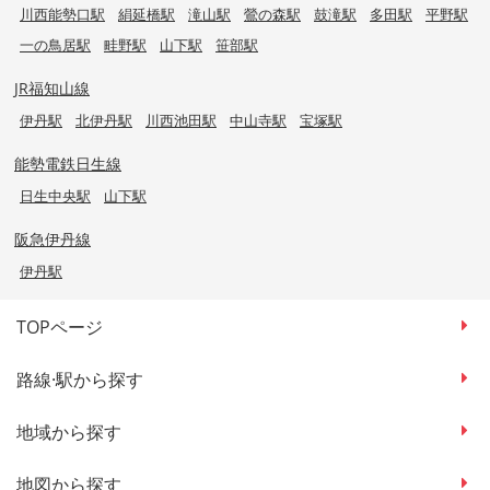
川西能勢口駅
絹延橋駅
滝山駅
鶯の森駅
鼓滝駅
多田駅
平野駅
一の鳥居駅
畦野駅
山下駅
笹部駅
JR福知山線
伊丹駅
北伊丹駅
川西池田駅
中山寺駅
宝塚駅
能勢電鉄日生線
日生中央駅
山下駅
阪急伊丹線
伊丹駅
TOPページ
路線·駅から探す
地域から探す
地図から探す