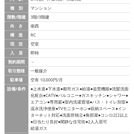
種 別
マンション
階数/階建
3階/3階建
向 き
南西
構 造
RC
現 況
空室
入 居
即時
契約期間
－
取引態様
一般媒介
駐車場
空有 10,000円/月
設備/条件
上水道
下水道
都市ガス
給湯
追焚機能
洗髪洗面
化粧台
CATV
バルコニー
ガスキッチン
シャワー
エアコン
専用庭
室内洗濯置場
バス・トイレ別室
温水洗浄便座
TVモニターホン
収納スペース
イン
ターネット対応
洗面所独立
角部屋
コンロ2口以上
日当たり良好
閑静な住宅街
2人入居可
給湯ガス