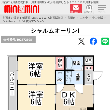
×
川西市（川西能勢口駅・川西池田駅）のお部屋探しならミニミニＦＣ川西駅前店
問い合わせ
お気に入り
TOPページ
川西市の賃貸 お部屋探しはミニミニFC川西駅前店
宝塚市
山本中
中山寺駅
シャルムオーリンⅠ 賃貸マンション
新築物件
シャルムオーリンⅠ
物件番号/
1026726081
ペットOKの物件
分譲賃貸
路線·駅から探す
地域から探す
地図から探す
LINEおともだち