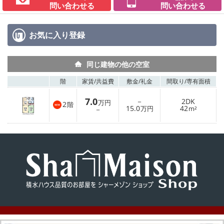
問い合わせる
問い合わせる
お気に入り
登録
同じ建物の他の空室
階
家賃/
共益費
敷金/
礼金
間取り/
専有面積
7.0
－
2DK
万円
2
階
15.0
42
－
万円
m²