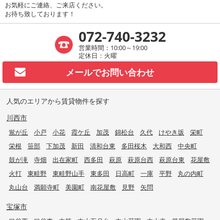
お気軽にご連絡、ご来店ください。
お待ち致しております！
072-740-3232
営業時間：10:00～19:00
定休日：火曜
メールで
お問い合わせ
人気のエリアから賃貸物件を探す
川西市
鴬が丘
小戸
小花
霞ケ丘
加茂
錦松台
久代
けやき坂
栄町
栄根
笹部
下加茂
新田
清和台東
多田桜木
大和西
中央町
鼓が滝
寺畑
出在家町
西多田
萩原
萩原台西
萩原台東
花屋敷
火打
東畦野
東畦野山手
東多田
日高町
一庫
平野
丸の内町
丸山台
満願寺町
美園町
南花屋敷
見野
矢問
宝塚市