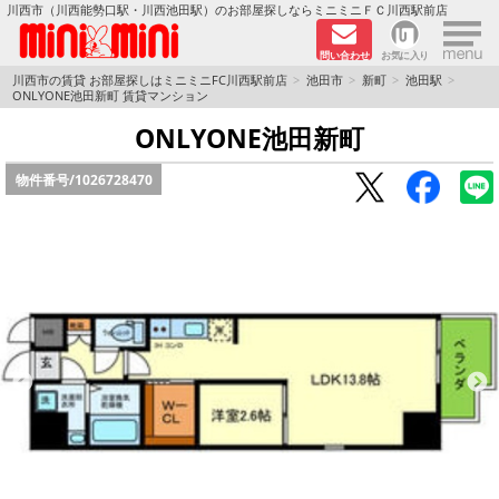
×
川西市（川西能勢口駅・川西池田駅）のお部屋探しならミニミニＦＣ川西駅前店
問い合わせ
お気に入り
TOPページ
川西市の賃貸 お部屋探しはミニミニFC川西駅前店
池田市
新町
池田駅
ONLYONE池田新町 賃貸マンション
新築物件
ONLYONE池田新町
物件番号/
1026728470
ペットOKの物件
分譲賃貸
路線·駅から探す
地域から探す
地図から探す
LINEおともだち