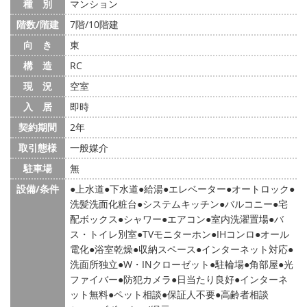
種 別
マンション
階数/階建
7階/10階建
向 き
東
構 造
RC
現 況
空室
入 居
即時
契約期間
2年
取引態様
一般媒介
駐車場
無
設備/条件
上水道
下水道
給湯
エレベーター
オートロック
洗髪洗面化粧台
システムキッチン
バルコニー
宅
配ボックス
シャワー
エアコン
室内洗濯置場
バ
ス・トイレ別室
TVモニターホン
IHコンロ
オール
電化
浴室乾燥
収納スペース
インターネット対応
洗面所独立
W・INクローゼット
駐輪場
角部屋
光
ファイバー
防犯カメラ
日当たり良好
インターネ
ット無料
ペット相談
保証人不要
高齢者相談