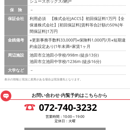
シューズボックス/網戸
保 険
－
保証会社
利用必須 【株式会社JACCS】初回保証料1万円【全
保連株式会社】[初回保証料]賃料等合計額の50%[年
間保証料]1万円
金銭備考
※更新事務手数料33,000円※保険料1,000円/月※短期違
約金設定あり(1年未満=家賃1ヶ月
周辺施設
池田市立池田小学校/998m (徒歩13分)
池田市立池田中学校/1236m (徒歩16分)
大学など
－
表示の情報と現況に差異がある場合は現況優先となります。
お問い合わせ·内覧予約は
こちらから
072-740-3232
営業時間：10:00～19:00
定休日：火曜