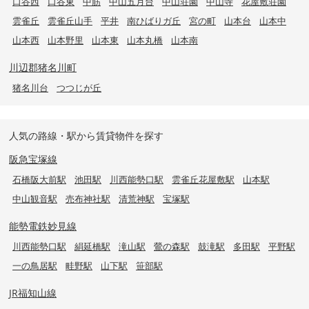
口谷西
口谷東
中筋
中山五月台
中山荘園
中山寺
花屋敷荘園
雲雀丘
雲雀丘山手
平井
南ひばりガ丘
宮の町
山本台
山本中
山本西
山本野里
山本東
山本丸橋
山本南
川辺郡猪名川町
猪名川台
つつじが丘
人気の路線・駅から賃貸物件を探す
阪急宝塚線
石橋阪大前駅
池田駅
川西能勢口駅
雲雀丘花屋敷駅
山本駅
中山観音駅
売布神社駅
清荒神駅
宝塚駅
能勢電鉄妙見線
川西能勢口駅
絹延橋駅
滝山駅
鶯の森駅
鼓滝駅
多田駅
平野駅
一の鳥居駅
畦野駅
山下駅
笹部駅
JR福知山線