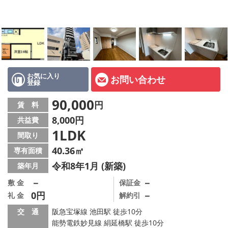
店舗情報·アクセス
会社概要
メールでお問い合わせ
お気に入り
お問い合わせ
登録
90,000
円
賃 料
8,000円
共益費
1LDK
間取り
40.36㎡
専有面積
令和8年1月 (新築)
築年月
－
－
敷 金
保証金
0円
－
礼 金
解約引
交 通
阪急宝塚線 池田駅 徒歩10分
能勢電鉄妙見線 絹延橋駅 徒歩10分