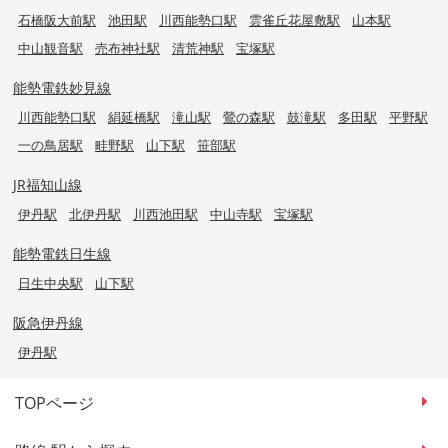
石橋阪大前駅
池田駅
川西能勢口駅
雲雀丘花屋敷駅
山本駅
中山観音駅
売布神社駅
清荒神駅
宝塚駅
能勢電鉄妙見線
川西能勢口駅
絹延橋駅
滝山駅
鶯の森駅
鼓滝駅
多田駅
平野駅
一の鳥居駅
畦野駅
山下駅
笹部駅
JR福知山線
伊丹駅
北伊丹駅
川西池田駅
中山寺駅
宝塚駅
能勢電鉄日生線
日生中央駅
山下駅
阪急伊丹線
伊丹駅
TOPページ