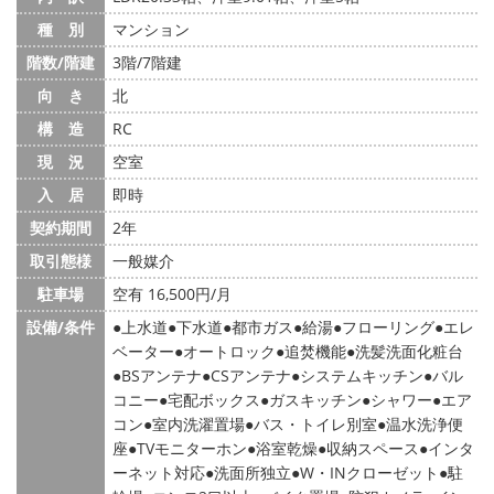
種 別
マンション
階数/階建
3階/7階建
向 き
北
構 造
RC
現 況
空室
入 居
即時
契約期間
2年
取引態様
一般媒介
駐車場
空有 16,500円/月
設備/条件
上水道
下水道
都市ガス
給湯
フローリング
エレ
ベーター
オートロック
追焚機能
洗髪洗面化粧台
BSアンテナ
CSアンテナ
システムキッチン
バル
コニー
宅配ボックス
ガスキッチン
シャワー
エア
コン
室内洗濯置場
バス・トイレ別室
温水洗浄便
座
TVモニターホン
浴室乾燥
収納スペース
インタ
ーネット対応
洗面所独立
W・INクローゼット
駐