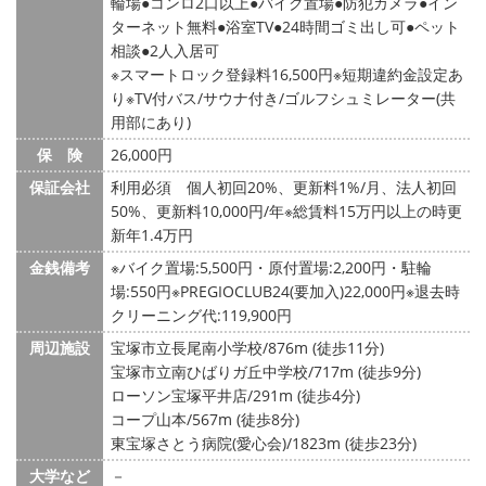
輪場
コンロ2口以上
バイク置場
防犯カメラ
イン
ターネット無料
浴室TV
24時間ゴミ出し可
ペット
相談
2人入居可
※スマートロック登録料16,500円※短期違約金設定あ
り※TV付バス/サウナ付き/ゴルフシュミレーター(共
用部にあり)
保 険
26,000円
保証会社
利用必須 個人初回20%、更新料1%/月、法人初回
50%、更新料10,000円/年※総賃料15万円以上の時更
新年1.4万円
金銭備考
※バイク置場:5,500円・原付置場:2,200円・駐輪
場:550円※PREGIOCLUB24(要加入)22,000円※退去時
クリーニング代:119,900円
周辺施設
宝塚市立長尾南小学校/876m (徒歩11分)
宝塚市立南ひばりガ丘中学校/717m (徒歩9分)
ローソン宝塚平井店/291m (徒歩4分)
コープ山本/567m (徒歩8分)
東宝塚さとう病院(愛心会)/1823m (徒歩23分)
大学など
－