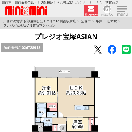
×
川西市（川西能勢口駅・川西池田駅）のお部屋探しならミニミニＦＣ川西駅前店
問い合わせ
お気に入り
TOPページ
川西市の賃貸 お部屋探しはミニミニFC川西駅前店
宝塚市
平井
山本駅
プレジオ宝塚ASIAN 賃貸マンション
新築物件
プレジオ宝塚ASIAN
物件番号/
1026728912
ペットOKの物件
分譲賃貸
路線·駅から探す
地域から探す
地図から探す
LINEおともだち