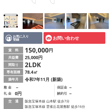
店舗情報·アクセス
会社概要
メールでお問い合わせ
お気に入り
お問い合わせ
登録
150,000
円
賃 料
25,000円
共益費
2LDK
間取り
78.4㎡
専有面積
令和7年11月 (新築)
築年月
－
－
敷 金
保証金
0円
－
礼 金
解約引
交 通
阪急宝塚本線 山本駅 徒歩7分
阪急宝塚本線 雲雀丘花屋敷駅 徒歩16分