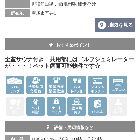
JR福知山線 川西池田駅 徒歩23分
所在地
宝塚市平井6
地図を見る
おすすめポイント
全室サウナ付き！共用部にはゴルフシュミレーター
が・・・！ペット飼育可能物件です☆
設備・周辺情報など
内 訳
LDK20.33帖、洋室9.01帖、洋室5帖