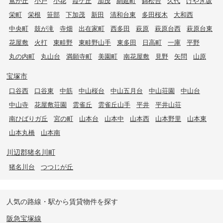
鴬が丘
小戸
小花
霞ケ丘
加茂
絹延町
錦松台
久代
けやき坂
栄町
栄根
笹部
下加茂
新田
清和台東
多田桜木
大和西
中央町
鼓が滝
寺畑
出在家町
西多田
萩原
萩原台西
萩原台東
花屋敷
火打
東畦野
東畦野山手
東多田
日高町
一庫
平野
丸の内町
丸山台
満願寺町
美園町
南花屋敷
見野
矢問
山原
宝塚市
口谷西
口谷東
中筋
中山桜台
中山五月台
中山荘園
中山台
中山寺
花屋敷荘園
雲雀丘
雲雀丘山手
平井
平井山荘
南ひばりガ丘
宮の町
山本台
山本中
山本西
山本野里
山本東
山本丸橋
山本南
川辺郡猪名川町
猪名川台
つつじが丘
人気の路線・駅から賃貸物件を探す
阪急宝塚線