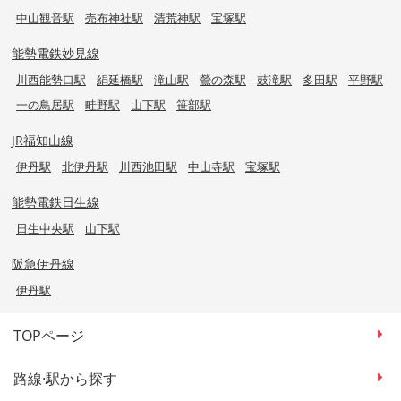
中山観音駅
売布神社駅
清荒神駅
宝塚駅
能勢電鉄妙見線
川西能勢口駅
絹延橋駅
滝山駅
鶯の森駅
鼓滝駅
多田駅
平野駅
一の鳥居駅
畦野駅
山下駅
笹部駅
JR福知山線
伊丹駅
北伊丹駅
川西池田駅
中山寺駅
宝塚駅
能勢電鉄日生線
日生中央駅
山下駅
阪急伊丹線
伊丹駅
TOPページ
路線·駅から探す