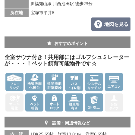
JR福知山線 川西池田駅 徒歩23分
所在地
宝塚市平井6
地図を見る
おすすめポイント
全室サウナ付き！共用部にはゴルフシュミレーター
が・・・！ペット飼育可能物件です☆
設備・周辺情報など
内 訳
LDK25.65帖、洋室10.01帖、洋室6.65帖