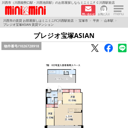
×
川西市（川西能勢口駅・川西池田駅）のお部屋探しならミニミニＦＣ川西駅前店
問い合わせ
お気に入り
TOPページ
川西市の賃貸 お部屋探しはミニミニFC川西駅前店
宝塚市
平井
山本駅
プレジオ宝塚ASIAN 賃貸マンション
新築物件
プレジオ宝塚ASIAN
物件番号/
1026728918
ペットOKの物件
分譲賃貸
路線·駅から探す
地域から探す
地図から探す
LINEおともだち