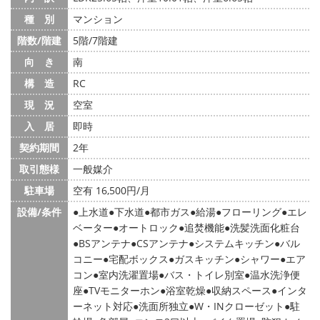
種 別
マンション
階数/階建
5階/7階建
向 き
南
構 造
RC
現 況
空室
入 居
即時
契約期間
2年
取引態様
一般媒介
駐車場
空有 16,500円/月
設備/条件
上水道
下水道
都市ガス
給湯
フローリング
エレ
ベーター
オートロック
追焚機能
洗髪洗面化粧台
BSアンテナ
CSアンテナ
システムキッチン
バル
コニー
宅配ボックス
ガスキッチン
シャワー
エア
コン
室内洗濯置場
バス・トイレ別室
温水洗浄便
座
TVモニターホン
浴室乾燥
収納スペース
インタ
ーネット対応
洗面所独立
W・INクローゼット
駐