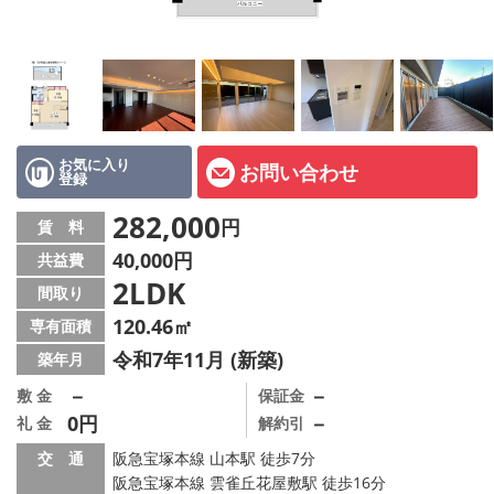
店舗情報·アクセス
会社概要
メールでお問い合わせ
お気に入り
お問い合わせ
登録
282,000
円
賃 料
40,000円
共益費
2LDK
間取り
120.46㎡
専有面積
令和7年11月 (新築)
築年月
－
－
敷 金
保証金
0円
－
礼 金
解約引
交 通
阪急宝塚本線 山本駅 徒歩7分
阪急宝塚本線 雲雀丘花屋敷駅 徒歩16分