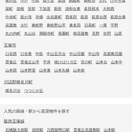
鴬が丘
小戸
小花
霞ケ丘
加茂
絹延町
錦松台
久代
けやき坂
栄町
栄根
笹部
下加茂
新田
清和台東
多田桜木
大和西
中央町
鼓が滝
寺畑
出在家町
西多田
萩原
萩原台西
萩原台東
花屋敷
火打
東畦野
東畦野山手
東多田
日高町
一庫
平野
丸の内町
丸山台
満願寺町
美園町
南花屋敷
見野
矢問
山原
宝塚市
口谷西
口谷東
中筋
中山五月台
中山荘園
中山寺
花屋敷荘園
雲雀丘
雲雀丘山手
平井
南ひばりガ丘
宮の町
山本台
山本中
山本西
山本野里
山本東
山本丸橋
山本南
川辺郡猪名川町
猪名川台
つつじが丘
人気の路線・駅から賃貸物件を探す
阪急宝塚線
石橋阪大前駅
池田駅
川西能勢口駅
雲雀丘花屋敷駅
山本駅