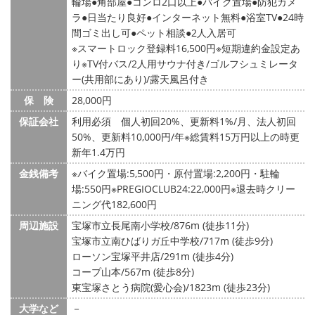
輪場
角部屋
コンロ2口以上
バイク置場
防犯カメ
ラ
日当たり良好
インターネット無料
浴室TV
24時
間ゴミ出し可
ペット相談
2人入居可
※スマートロック登録料16,500円※短期違約金設定あ
り※TV付バス/2人用サウナ付き/ゴルフシュミレータ
ー(共用部にあり)/露天風呂付き
保 険
28,000円
保証会社
利用必須 個人初回20%、更新料1%/月、法人初回
50%、更新料10,000円/年※総賃料15万円以上の時更
新年1.4万円
金銭備考
※バイク置場:5,500円・原付置場:2,200円・駐輪
場:550円※PREGIOCLUB24:22,000円※退去時クリー
ニング代182,600円
周辺施設
宝塚市立長尾南小学校/876m (徒歩11分)
宝塚市立南ひばりガ丘中学校/717m (徒歩9分)
ローソン宝塚平井店/291m (徒歩4分)
コープ山本/567m (徒歩8分)
東宝塚さとう病院(愛心会)/1823m (徒歩23分)
大学など
－